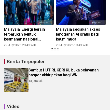
Malaysia: Energi bersih
Malaysia sediakan akses
terbarukan bentuk
langganan AI gratis bagi
keamanan nasional
kaum muda
mendasar
29 July 2026 20:43 WIB
28 July 2026 19:43 WIB
2
Berita Terpopuler
Sambut HUT RI, KBRI KL buka pelayanan
paspor akhir pekan bagi WNI
13 jam lalu
Video