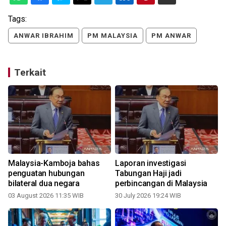
Tags:
ANWAR IBRAHIM
PM MALAYSIA
PM ANWAR
Terkait
Malaysia-Kamboja bahas
Laporan investigasi
g
penguatan hubungan
Tabungan Haji jadi
bilateral dua negara
perbincangan di Malaysia
03 August 2026 11:35 WIB
30 July 2026 19:24 WIB
2