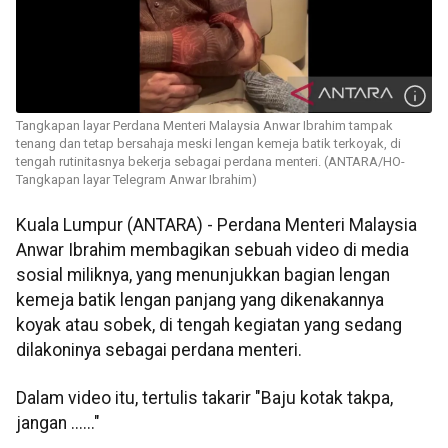
Tangkapan layar Perdana Menteri Malaysia Anwar Ibrahim tampak
tenang dan tetap bersahaja meski lengan kemeja batik terkoyak, di
tengah rutinitasnya bekerja sebagai perdana menteri. (ANTARA/HO-
Tangkapan layar Telegram Anwar Ibrahim)
Kuala Lumpur (ANTARA) - Perdana Menteri Malaysia
Anwar Ibrahim membagikan sebuah video di media
sosial miliknya, yang menunjukkan bagian lengan
kemeja batik lengan panjang yang dikenakannya
koyak atau sobek, di tengah kegiatan yang sedang
dilakoninya sebagai perdana menteri.
Dalam video itu, tertulis takarir "Baju kotak takpa,
jangan ......"