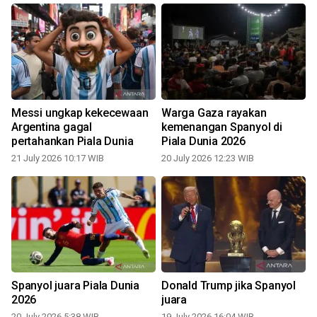
Messi ungkap kekecewaan
Warga Gaza rayakan
Argentina gagal
kemenangan Spanyol di
pertahankan Piala Dunia
Piala Dunia 2026
21 July 2026 10:17 WIB
20 July 2026 12:23 WIB
1
Spanyol juara Piala Dunia
Donald Trump jika Spanyol
2026
juara
20 July 2026 5:38 WIB
19 July 2026 16:04 WIB