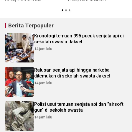
1
Berita Terpopuler
Kronologi temuan 995 pucuk senjata api di
sekolah swasta Jaksel
14 jam lalu
Ratusan senjata api hingga narkoba
ditemukan di sekolah swasta Jaksel
14 jam lalu
Polisi usut temuan senjata api dan "airsoft
gun" di sekolah swasta
14 jam lalu