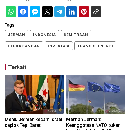
Tags:
JERMAN
INDONESIA
KEMITRAAN
PERDAGANGAN
INVESTASI
TRANSISI ENERGI
Terkait
Menlu Jerman kecam Israel
Menhan Jerman:
caplok Tepi Barat
Keanggotaan NATO bukan