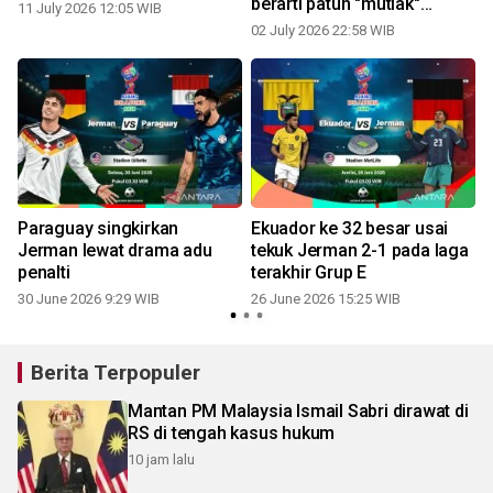
berarti patuh "mutlak"
11 July 2026 12:05 WIB
kepada AS
02 July 2026 22:58 WIB
p
Paraguay singkirkan
Ekuador ke 32 besar usai
Jerman lewat drama adu
tekuk Jerman 2-1 pada laga
penalti
terakhir Grup E
30 June 2026 9:29 WIB
26 June 2026 15:25 WIB
Berita Terpopuler
Mantan PM Malaysia Ismail Sabri dirawat di
RS di tengah kasus hukum
10 jam lalu