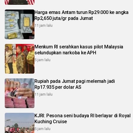
Harga emas Antam turun Rp29.000 ke angka
Rp2,650 juta/gr pada Jumat
11 jam lalu
Menkum RI serahkan kasus pilot Malaysia
selundupkan narkoba ke APH
5 jam lalu
Rupiah pada Jumat pagi melemah jadi
Rp17.935 per dolar AS
11 jam lalu
KJRI: Pesona seni budaya RI berlayar di Royal
Kuching Cruise
5 jam lalu