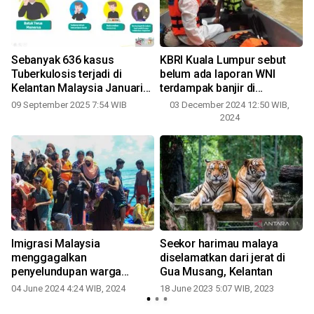
Sebanyak 636 kasus
KBRI Kuala Lumpur sebut
h
Tuberkulosis terjadi di
belum ada laporan WNI
Kelantan Malaysia Januari-
terdampak banjir di
2
Juli 2025
Malaysia
09 September 2025 7:54 WIB
03 December 2024 12:50 WIB,
2024
t
Imigrasi Malaysia
Seekor harimau malaya
menggagalkan
diselamatkan dari jerat di
penyelundupan warga
Gua Musang, Kelantan
Rohingya di Kelantan
04 June 2024 4:24 WIB, 2024
18 June 2023 5:07 WIB, 2023