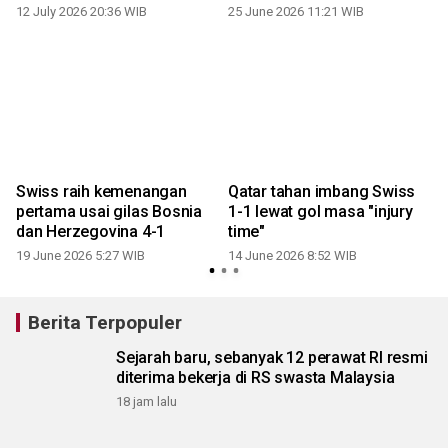
12 July 2026 20:36 WIB
25 June 2026 11:21 WIB
0
p
Swiss raih kemenangan
Qatar tahan imbang Swiss
pertama usai gilas Bosnia
1-1 lewat gol masa "injury
dan Herzegovina 4-1
time"
19 June 2026 5:27 WIB
14 June 2026 8:52 WIB
Berita Terpopuler
Sejarah baru, sebanyak 12 perawat RI resmi
diterima bekerja di RS swasta Malaysia
18 jam lalu