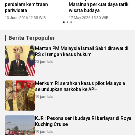
r
perdalam kemitraan
Marsinah perkuat daya tarik
pariwisata
wisata budaya
8
13 June 2026 12:35 WIB
17 May 2026 15:30 WIB
Berita Terpopuler
Mantan PM Malaysia Ismail Sabri dirawat di
RS di tengah kasus hukum
23 jam lalu
Menkum RI serahkan kasus pilot Malaysia
selundupkan narkoba ke APH
19 jam lalu
KJRI: Pesona seni budaya RI berlayar di Royal
Kuching Cruise
19 jam lalu