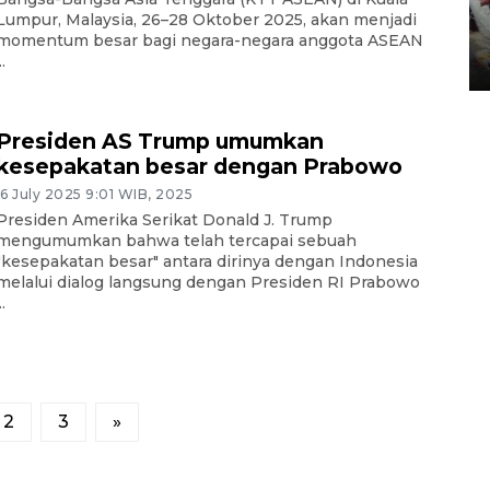
Lumpur, Malaysia, 26–28 Oktober 2025, akan menjadi
Tarawih di Malaysia
momentum besar bagi negara-negara anggota ASEAN
..
19 February 2026 19:47 WIB
Presiden AS Trump umumkan
kesepakatan besar dengan Prabowo
16 July 2025 9:01 WIB, 2025
Presiden Amerika Serikat Donald J. Trump
mengumumkan bahwa telah tercapai sebuah
"kesepakatan besar" antara dirinya dengan Indonesia
melalui dialog langsung dengan Presiden RI Prabowo
..
2
3
»