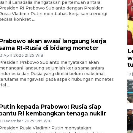
Bahlil Lahadalia mengatakan pertemuan antara
Presiden RI Prabowo Subianto dengan Presiden
Rusia Vladimir Putin membahas kerja sama energi
secara konkret ...
Prabowo akan awasi langsung kerja
sama RI-Rusia di bidang moneter
L
13 April 2026 21:25 WIB
w
Presiden Prabowo Subianto menyatakan akan
t
menangani langsung sejumlah kerja sama antara
Indonesia dan Rusia yang dinilai belum maksimal,
10 
terutama mengawasi pada aspek hubungan moneter.
Hal ...
Putin kepada Prabowo: Rusia siap
bantu RI kembangkan tenaga nuklir
11 December 2025 9:15 WIB
Presiden Rusia Vladimir Putin menyatakan