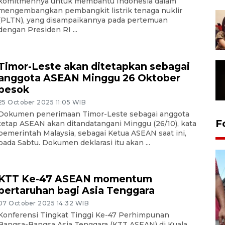
komitmennya untuk membantu Indonesia dalam
mengembangkan pembangkit listrik tenaga nuklir
(PLTN), yang disampaikannya pada pertemuan
dengan Presiden RI ...
Timor-Leste akan ditetapkan sebagai
anggota ASEAN Minggu 26 Oktober
besok
25 October 2025 11:05 WIB
Dokumen penerimaan Timor-Leste sebagai anggota
F
tetap ASEAN akan ditandatangani Minggu (26/10), kata
pemerintah Malaysia, sebagai Ketua ASEAN saat ini,
pada Sabtu. Dokumen deklarasi itu akan ...
KTT Ke-47 ASEAN momentum
pertaruhan bagi Asia Tenggara
07 October 2025 14:32 WIB
Konferensi Tingkat Tinggi Ke-47 Perhimpunan
Bangsa-Bangsa Asia Tenggara (KTT ASEAN) di Kuala