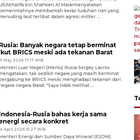
UEAKhalifa bin Shaheen Al Mararmenyatakan
pemerintahnya membantah keras tuduhan Iran yang
menuding ikut terlibat dalam agresi militer. ...
Rusia: Banyak negara tetap berminat
ikut BRICS meski ada tekanan Barat
15 May 2026 17:17 WIB
Menteri Luar Negeri (Menlu) Rusia Sergey Lavrov
mengatakan, tak sedikit negara yang masih berminat
bergabung ke BRICS meski menghadapi tekanan dari
negara-negara Barat. "Saya tidak melihat ...
T
Indonesia-Rusia bahas kerja sama
energi secara konkret
14 April 2026 15:27 WIB
Menteri Energi dan Sumber Daya Mineral (ESDM)