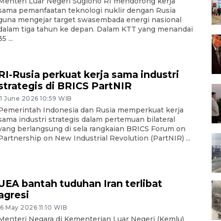
Menteri Luar Negeri Sugiono RI mendorong kerja
sama pemanfaatan teknologi nuklir dengan Rusia
guna mengejar target swasembada energi nasional
dalam tiga tahun ke depan. Dalam KTT yang menandai
35 ...
RI-Rusia perkuat kerja sama industri
strategis di BRICS PartNIR
11 June 2026 10:59 WIB
Pemerintah Indonesia dan Rusia memperkuat kerja
sama industri strategis dalam pertemuan bilateral
yang berlangsung di sela rangkaian BRICS Forum on
Partnership on New Industrial Revolution (PartNIR) ...
UEA bantah tuduhan Iran terlibat
agresi
16 May 2026 11:10 WIB
Menteri Negara di Kementerian Luar Negeri (Kemlu)