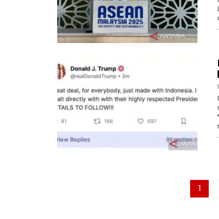
.
.
1