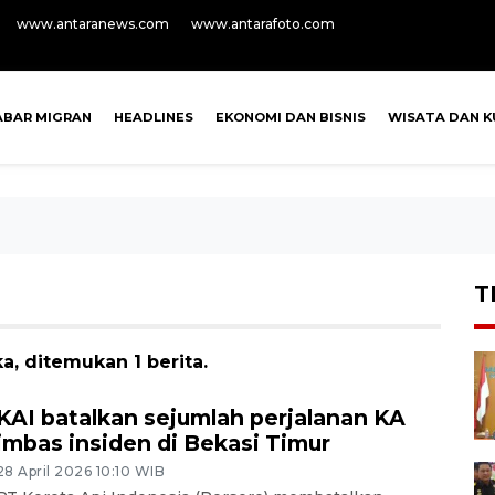
www.antaranews.com
www.antarafoto.com
ABAR MIGRAN
HEADLINES
EKONOMI DAN BISNIS
WISATA DAN K
T
a, ditemukan 1 berita.
KAI batalkan sejumlah perjalanan KA
imbas insiden di Bekasi Timur
28 April 2026 10:10 WIB