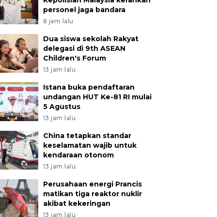
Kepolisian Malaysia kerahkan
personel jaga bandara
8 jam lalu
Dua siswa sekolah Rakyat
delegasi di 9th ASEAN
Children's Forum
13 jam lalu
Istana buka pendaftaran
undangan HUT Ke-81 RI mulai
5 Agustus
13 jam lalu
China tetapkan standar
keselamatan wajib untuk
kendaraan otonom
13 jam lalu
Perusahaan energi Prancis
matikan tiga reaktor nuklir
akibat kekeringan
13 jam lalu