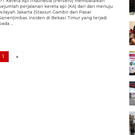
PT Kereta Api Indonesia (Persero) membatalkan
sejumlah perjalanan kereta api (KA) dari dan menuju
wilayah Jakarta (Stasiun Gambir dan Pasar
Senen)imbas insiden di Bekasi Timur yang terjadi
pada ...
1
»