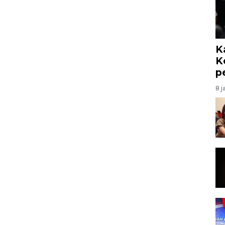
K
K
p
8 j