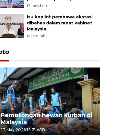
13 jam lalu
Isu kopilot pembawa ekstasi
dibahas dalam rapat kabinet
Malaysia
15 jam lalu
oto
Pemotongan hewan kurban di
Konser Wa
Malaysia
Lumpur
27 May 2026 19:31 WIB
02 May 2026 1