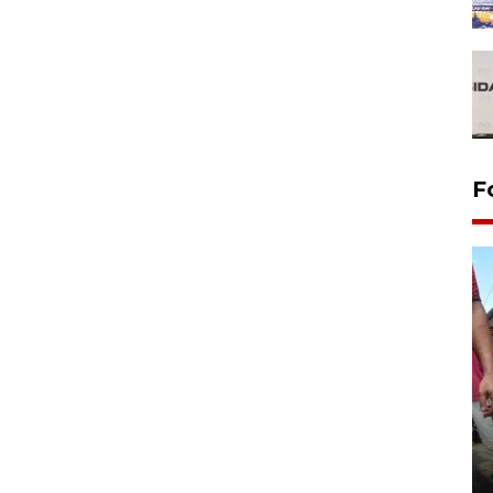
F
Tarawih di Malaysia
19 February 2026 19:47 WIB