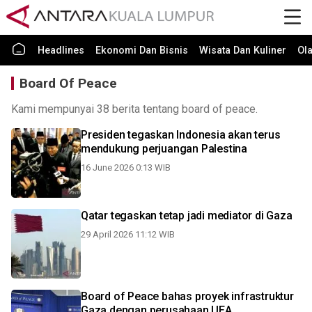
Headlines
Ekonomi Dan Bisnis
Wisata Dan Kuliner
Ol
Board Of Peace
Kami mempunyai 38 berita tentang board of peace.
Presiden tegaskan Indonesia akan terus
mendukung perjuangan Palestina
16 June 2026 0:13 WIB
Qatar tegaskan tetap jadi mediator di Gaza
29 April 2026 11:12 WIB
Board of Peace bahas proyek infrastruktur
Gaza dengan perusahaan UEA