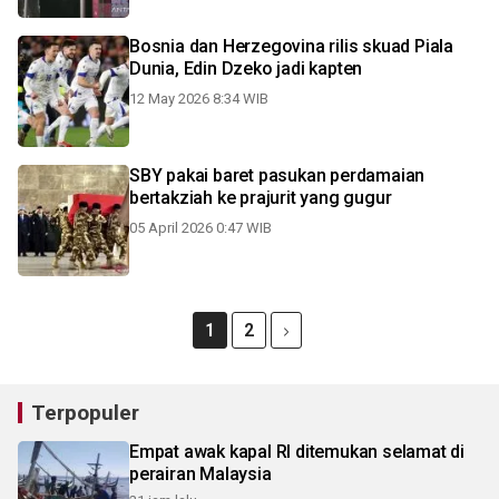
Bosnia dan Herzegovina rilis skuad Piala
Dunia, Edin Dzeko jadi kapten
12 May 2026 8:34 WIB
SBY pakai baret pasukan perdamaian
bertakziah ke prajurit yang gugur
05 April 2026 0:47 WIB
1
2
Terpopuler
Empat awak kapal RI ditemukan selamat di
perairan Malaysia