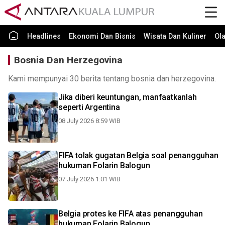
Headlines
Ekonomi Dan Bisnis
Wisata Dan Kuliner
Ol
Bosnia Dan Herzegovina
Kami mempunyai 30 berita tentang bosnia dan herzegovina.
Jika diberi keuntungan, manfaatkanlah
seperti Argentina
08 July 2026 8:59 WIB
FIFA tolak gugatan Belgia soal penangguhan
hukuman Folarin Balogun
07 July 2026 1:01 WIB
Belgia protes ke FIFA atas penangguhan
hukuman Folarin Balogun