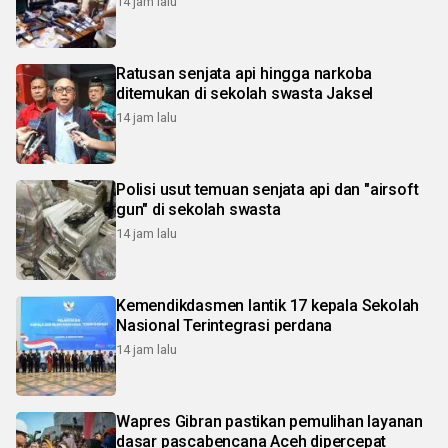
14 jam lalu
Ratusan senjata api hingga narkoba
ditemukan di sekolah swasta Jaksel
14 jam lalu
Polisi usut temuan senjata api dan "airsoft
gun" di sekolah swasta
14 jam lalu
Kemendikdasmen lantik 17 kepala Sekolah
Nasional Terintegrasi perdana
14 jam lalu
Wapres Gibran pastikan pemulihan layanan
dasar pascabencana Aceh dipercepat