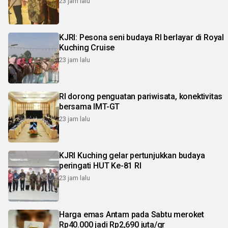
23 jam lalu
KJRI: Pesona seni budaya RI berlayar di Royal
Kuching Cruise
23 jam lalu
RI dorong penguatan pariwisata, konektivitas
bersama IMT-GT
23 jam lalu
KJRI Kuching gelar pertunjukkan budaya
peringati HUT Ke-81 RI
23 jam lalu
Harga emas Antam pada Sabtu meroket
Rp40.000 jadi Rp2,690 juta/gr