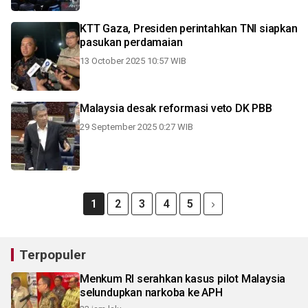
KTT Gaza, Presiden perintahkan TNI siapkan
pasukan perdamaian
13 October 2025 10:57 WIB
Malaysia desak reformasi veto DK PBB
29 September 2025 0:27 WIB
1
2
3
4
5
Terpopuler
Menkum RI serahkan kasus pilot Malaysia
selundupkan narkoba ke APH