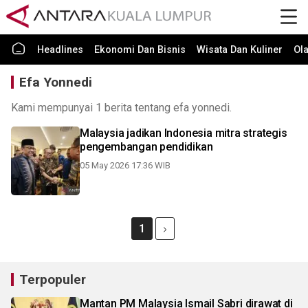
Headlines
Ekonomi Dan Bisnis
Wisata Dan Kuliner
Ol
Efa Yonnedi
Kami mempunyai 1 berita tentang efa yonnedi.
Malaysia jadikan Indonesia mitra strategis
pengembangan pendidikan
05 May 2026 17:36 WIB
1
Terpopuler
Mantan PM Malaysia Ismail Sabri dirawat di