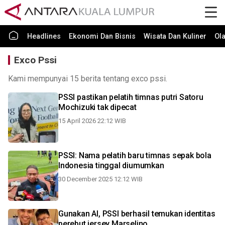
Headlines
Ekonomi Dan Bisnis
Wisata Dan Kuliner
Ol
Exco Pssi
Kami mempunyai 15 berita tentang exco pssi.
PSSI pastikan pelatih timnas putri Satoru
Mochizuki tak dipecat
15 April 2026 22:12 WIB
PSSI: Nama pelatih baru timnas sepak bola
Indonesia tinggal diumumkan
30 December 2025 12:12 WIB
Gunakan AI, PSSI berhasil temukan identitas
perebut jersey Marselino