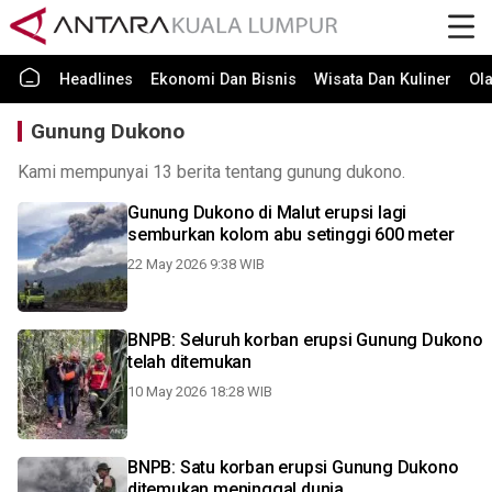
Headlines
Ekonomi Dan Bisnis
Wisata Dan Kuliner
Ol
Gunung Dukono
Kami mempunyai 13 berita tentang gunung dukono.
Gunung Dukono di Malut erupsi lagi
semburkan kolom abu setinggi 600 meter
22 May 2026 9:38 WIB
BNPB: Seluruh korban erupsi Gunung Dukono
telah ditemukan
10 May 2026 18:28 WIB
BNPB: Satu korban erupsi Gunung Dukono
ditemukan meninggal dunia