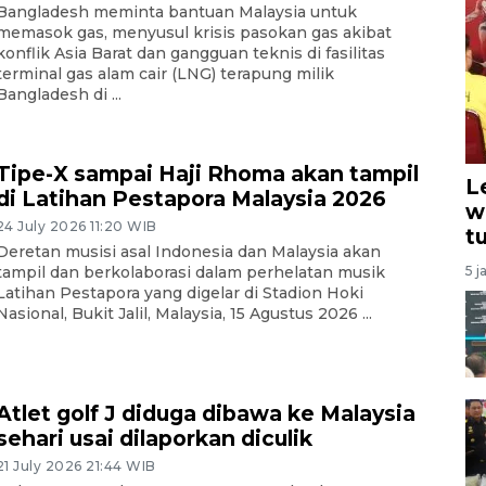
Bangladesh meminta bantuan Malaysia untuk
memasok gas, menyusul krisis pasokan gas akibat
konflik Asia Barat dan gangguan teknis di fasilitas
terminal gas alam cair (LNG) terapung milik
Bangladesh di ...
Tipe-X sampai Haji Rhoma akan tampil
L
di Latihan Pestapora Malaysia 2026
w
24 July 2026 11:20 WIB
t
Deretan musisi asal Indonesia dan Malaysia akan
5 j
tampil dan berkolaborasi dalam perhelatan musik
Latihan Pestapora yang digelar di Stadion Hoki
Nasional, Bukit Jalil, Malaysia, 15 Agustus 2026 ...
Atlet golf J diduga dibawa ke Malaysia
sehari usai dilaporkan diculik
21 July 2026 21:44 WIB