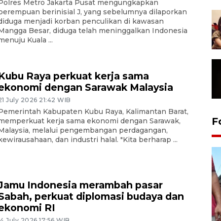
Polres Metro Jakarta Pusat mengungkapkan
perempuan berinisial J, yang sebelumnya dilaporkan
diduga menjadi korban penculikan di kawasan
Mangga Besar, diduga telah meninggalkan Indonesia
menuju Kuala ...
Kubu Raya perkuat kerja sama
ekonomi dengan Sarawak Malaysia
21 July 2026 21:42 WIB
Pemerintah Kabupaten Kubu Raya, Kalimantan Barat,
F
memperkuat kerja sama ekonomi dengan Sarawak,
Malaysia, melalui pengembangan perdagangan,
kewirausahaan, dan industri halal. "Kita berharap ...
Jamu Indonesia merambah pasar
Sabah, perkuat diplomasi budaya dan
ekonomi RI
14 July 2026 17:56 WIB