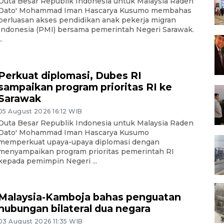
Duta Besar Republik Indonesia untuk Malaysia Raden
Dato' Mohammad Iman Hascarya Kusumo membahas
perluasan akses pendidikan anak pekerja migran
Indonesia (PMI) bersama pemerintah Negeri Sarawak.
..
Perkuat diplomasi, Dubes RI
sampaikan program prioritas RI ke
Sarawak
05 August 2026 16:12 WIB
Duta Besar Republik Indonesia untuk Malaysia Raden
Dato' Mohammad Iman Hascarya Kusumo
memperkuat upaya-upaya diplomasi dengan
menyampaikan program prioritas pemerintah RI
kepada pemimpin Negeri ...
Malaysia-Kamboja bahas penguatan
hubungan bilateral dua negara
03 August 2026 11:35 WIB