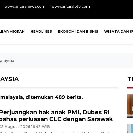
www.antaranews.com
www.antarafoto.com
ABAR MIGRAN
HEADLINES
EKONOMI DAN BISNIS
WISATA DAN K
laysia
AYSIA
T
malaysia, ditemukan 489 berita.
Perjuangkan hak anak PMI, Dubes RI
bahas perluasan CLC dengan Sarawak
05 August 2026 16:43 WIB