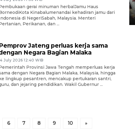
Pembukaan gerai minuman herbalJamu Haus
Tarawih di Malaysia
BorneodiKota Kinabalumenandai kehadiran jamu dari
19 February 2026 19:47 WIB
Indonesia di NegeriSabah, Malaysia. Menteri
Pertanian, Perikanan, dan ...
Pemprov Jateng perluas kerja sama
dengan Negara Bagian Malaka
14 July 2026 12:40 WIB
Pemerintah Provinsi Jawa Tengah memperluas kerja
sama dengan Negara Bagian Malaka, Malaysia, hingga
ke lingkup pesantren, mencakup pertukaran santri,
guru, dan jejaring pendidikan. Wakil Gubernur ...
6
7
8
9
10
»