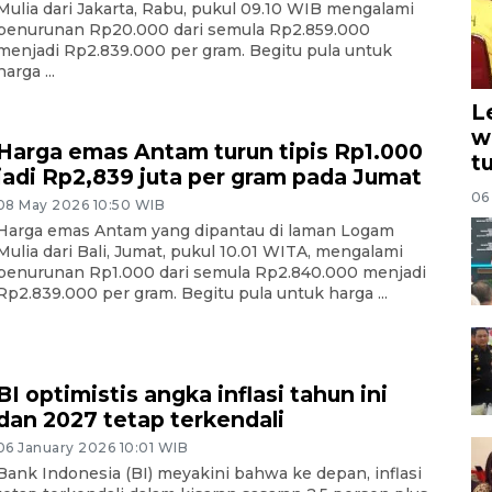
Mulia dari Jakarta, Rabu, pukul 09.10 WIB mengalami
penurunan Rp20.000 dari semula Rp2.859.000
menjadi Rp2.839.000 per gram. Begitu pula untuk
harga ...
L
w
Harga emas Antam turun tipis Rp1.000
t
jadi Rp2,839 juta per gram pada Jumat
06
08 May 2026 10:50 WIB
Harga emas Antam yang dipantau di laman Logam
Mulia dari Bali, Jumat, pukul 10.01 WITA, mengalami
penurunan Rp1.000 dari semula Rp2.840.000 menjadi
Rp2.839.000 per gram. Begitu pula untuk harga ...
BI optimistis angka inflasi tahun ini
dan 2027 tetap terkendali
06 January 2026 10:01 WIB
Bank Indonesia (BI) meyakini bahwa ke depan, inflasi