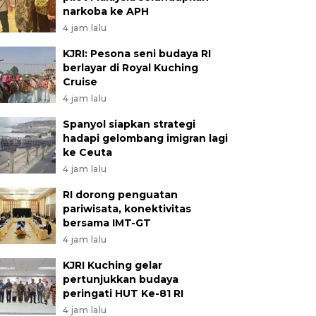
narkoba ke APH
4 jam lalu
KJRI: Pesona seni budaya RI
berlayar di Royal Kuching
Cruise
4 jam lalu
Spanyol siapkan strategi
hadapi gelombang imigran lagi
ke Ceuta
4 jam lalu
RI dorong penguatan
pariwisata, konektivitas
bersama IMT-GT
4 jam lalu
KJRI Kuching gelar
pertunjukkan budaya
peringati HUT Ke-81 RI
4 jam lalu