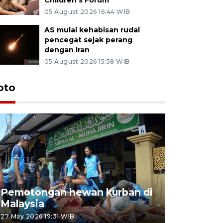
05 August 2026 16:44 WIB
AS mulai kehabisan rudal
pencegat sejak perang
dengan Iran
05 August 2026 15:58 WIB
oto
Pemotongan hewan kurban di
Konser Wa
Malaysia
Lumpur
27 May 2026 19:31 WIB
02 May 2026 1