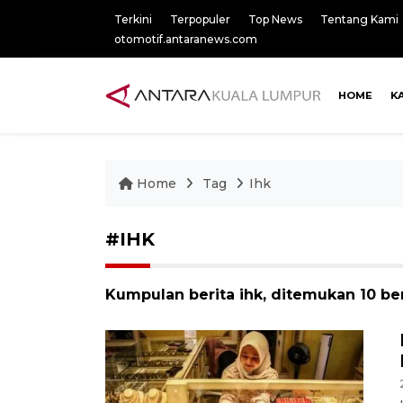
Terkini
Terpopuler
Top News
Tentang Kami
otomotif.antaranews.com
HOME
K
Home
Tag
Ihk
#IHK
Kumpulan berita ihk, ditemukan 10 ber