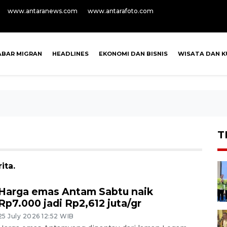
www.antaranews.com
www.antarafoto.com
ABAR MIGRAN
HEADLINES
EKONOMI DAN BISNIS
WISATA DAN K
T
ita.
Harga emas Antam Sabtu naik
Rp7.000 jadi Rp2,612 juta/gr
25 July 2026 12:52 WIB