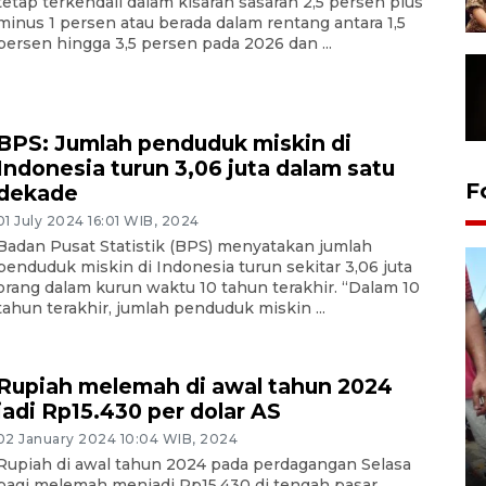
tetap terkendali dalam kisaran sasaran 2,5 persen plus
minus 1 persen atau berada dalam rentang antara 1,5
persen hingga 3,5 persen pada 2026 dan ...
BPS: Jumlah penduduk miskin di
Indonesia turun 3,06 juta dalam satu
F
dekade
01 July 2024 16:01 WIB, 2024
Badan Pusat Statistik (BPS) menyatakan jumlah
penduduk miskin di Indonesia turun sekitar 3,06 juta
orang dalam kurun waktu 10 tahun terakhir. “Dalam 10
tahun terakhir, jumlah penduduk miskin ...
Rupiah melemah di awal tahun 2024
jadi Rp15.430 per dolar AS
02 January 2024 10:04 WIB, 2024
Tarawih di Malaysia
Rupiah di awal tahun 2024 pada perdagangan Selasa
19 February 2026 19:47 WIB
pagi melemah menjadi Rp15.430 di tengah pasar