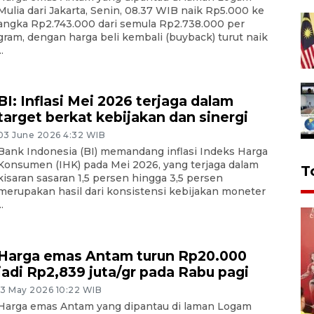
Mulia dari Jakarta, Senin, 08.37 WIB naik Rp5.000 ke
angka Rp2.743.000 dari semula Rp2.738.000 per
gram, dengan harga beli kembali (buyback) turut naik
..
BI: Inflasi Mei 2026 terjaga dalam
target berkat kebijakan dan sinergi
03 June 2026 4:32 WIB
Bank Indonesia (BI) memandang inflasi Indeks Harga
Konsumen (IHK) pada Mei 2026, yang terjaga dalam
T
kisaran sasaran 1,5 persen hingga 3,5 persen
merupakan hasil dari konsistensi kebijakan moneter
..
Harga emas Antam turun Rp20.000
jadi Rp2,839 juta/gr pada Rabu pagi
13 May 2026 10:22 WIB
Harga emas Antam yang dipantau di laman Logam