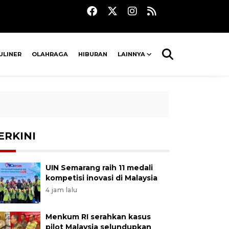
ULINER
OLAHRAGA
HIBURAN
LAINNYA
ERKINI
UIN Semarang raih 11 medali
kompetisi inovasi di Malaysia
4 jam lalu
Menkum RI serahkan kasus
pilot Malaysia selundupkan