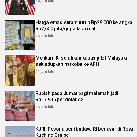
15 jam lalu
Harga emas Antam turun Rp29.000 ke angka
Rp2,650 juta/gr pada Jumat
16 jam lalu
Menkum RI serahkan kasus pilot Malaysia
selundupkan narkoba ke APH
11 jam lalu
Rupiah pada Jumat pagi melemah jadi
Rp17.935 per dolar AS
16 jam lalu
KJRI: Pesona seni budaya RI berlayar di Royal
Kuching Cruise