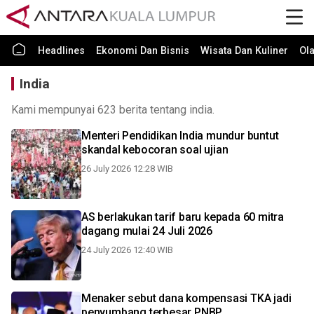
Headlines
Ekonomi Dan Bisnis
Wisata Dan Kuliner
Ol
India
Kami mempunyai 623 berita tentang india.
Menteri Pendidikan India mundur buntut
skandal kebocoran soal ujian
26 July 2026 12:28 WIB
AS berlakukan tarif baru kepada 60 mitra
dagang mulai 24 Juli 2026
24 July 2026 12:40 WIB
Menaker sebut dana kompensasi TKA jadi
penyumbang terbesar PNBP