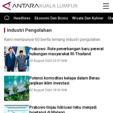
Headlines
Ekonomi Dan Bisnis
Wisata Dan Kuliner
Ol
Industri Pengolahan
Kami mempunyai 60 berita tentang industri pengolahan.
Prabowo: Rute penerbangan baru pererat
hubungan masyarakat RI-Thailand
03 August 2026 23:37 WIB
Potensi komoditas kelapa dalam Berau
janjikan iklim investasi
02 August 2026 18:53 WIB
Prabowo tinjau hilirisasi tebu menjadi
bioetanol di Malang