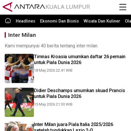
Headlines
Ekonomi Dan Bisnis
Wisata Dan Kuliner
Ol
Inter Milan
Kami mempunyai 40 berita tentang inter milan.
Timnas Kroasia umumkan daftar 26 pemain
untuk Piala Dunia 2026
18 May 2026 22:41 WIB
Didier Deschamps umumkan skuad Prancis
untuk Piala Dunia 2026
15 May 2026 21:30 WIB
Inter Milan juara Piala Italia 2025/2026
setelah tundukkan Lazio 2-0