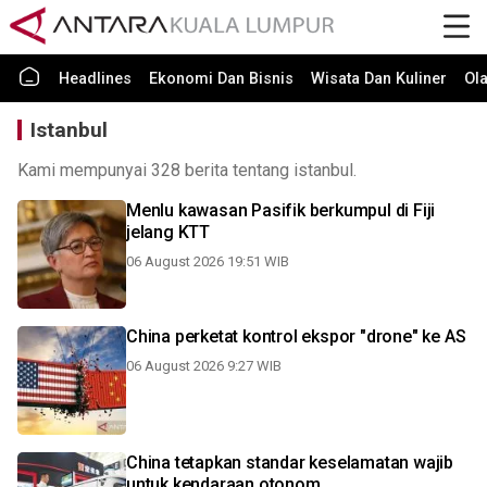
Headlines
Ekonomi Dan Bisnis
Wisata Dan Kuliner
Ol
Istanbul
Kami mempunyai 328 berita tentang istanbul.
Menlu kawasan Pasifik berkumpul di Fiji
jelang KTT
06 August 2026 19:51 WIB
China perketat kontrol ekspor "drone" ke AS
06 August 2026 9:27 WIB
China tetapkan standar keselamatan wajib
untuk kendaraan otonom