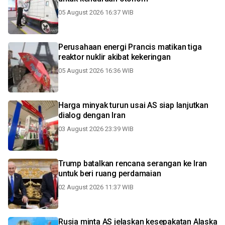
05 August 2026 16:37 WIB
Perusahaan energi Prancis matikan tiga
reaktor nuklir akibat kekeringan
05 August 2026 16:36 WIB
Harga minyak turun usai AS siap lanjutkan
dialog dengan Iran
03 August 2026 23:39 WIB
Trump batalkan rencana serangan ke Iran
untuk beri ruang perdamaian
02 August 2026 11:37 WIB
Rusia minta AS jelaskan kesepakatan Alaska