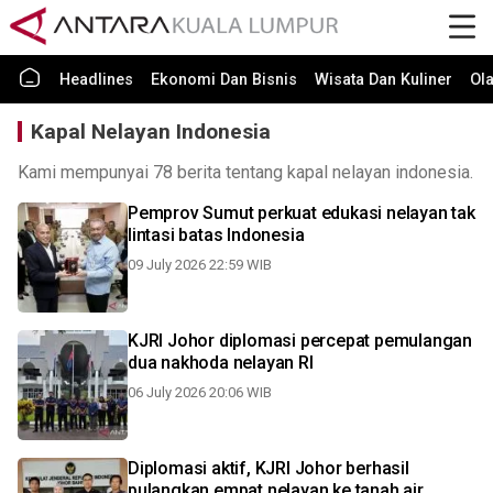
Headlines
Ekonomi Dan Bisnis
Wisata Dan Kuliner
Ol
Kapal Nelayan Indonesia
Kami mempunyai 78 berita tentang kapal nelayan indonesia.
Pemprov Sumut perkuat edukasi nelayan tak
lintasi batas Indonesia
09 July 2026 22:59 WIB
KJRI Johor diplomasi percepat pemulangan
dua nakhoda nelayan RI
06 July 2026 20:06 WIB
Diplomasi aktif, KJRI Johor berhasil
pulangkan empat nelayan ke tanah air