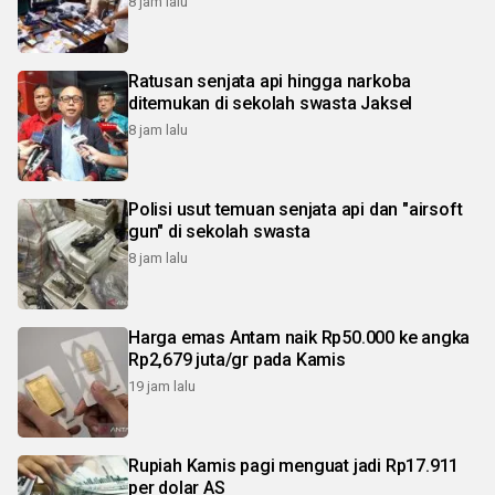
8 jam lalu
Ratusan senjata api hingga narkoba
ditemukan di sekolah swasta Jaksel
8 jam lalu
Polisi usut temuan senjata api dan "airsoft
gun" di sekolah swasta
8 jam lalu
Harga emas Antam naik Rp50.000 ke angka
Rp2,679 juta/gr pada Kamis
19 jam lalu
Rupiah Kamis pagi menguat jadi Rp17.911
per dolar AS