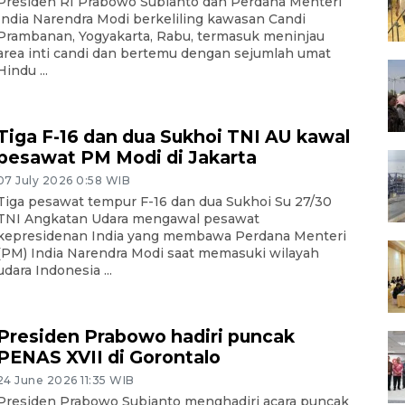
Presiden RI Prabowo Subianto dan Perdana Menteri
India Narendra Modi berkeliling kawasan Candi
Prambanan, Yogyakarta, Rabu, termasuk meninjau
area inti candi dan bertemu dengan sejumlah umat
Hindu ...
Tiga F-16 dan dua Sukhoi TNI AU kawal
pesawat PM Modi di Jakarta
07 July 2026 0:58 WIB
Tiga pesawat tempur F-16 dan dua Sukhoi Su 27/30
TNI Angkatan Udara mengawal pesawat
kepresidenan India yang membawa Perdana Menteri
(PM) India Narendra Modi saat memasuki wilayah
udara Indonesia ...
Presiden Prabowo hadiri puncak
PENAS XVII di Gorontalo
24 June 2026 11:35 WIB
Presiden Prabowo Subianto menghadiri acara puncak