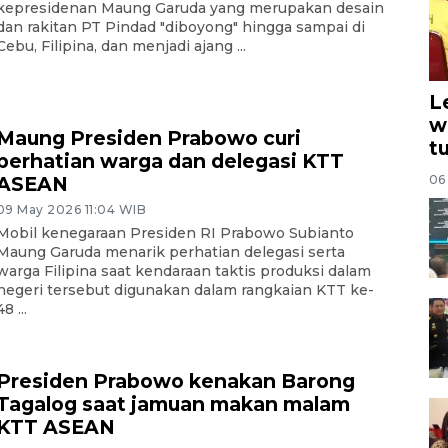
kepresidenan Maung Garuda yang merupakan desain
dan rakitan PT Pindad "diboyong" hingga sampai di
Cebu, Filipina, dan menjadi ajang ...
L
w
Maung Presiden Prabowo curi
t
perhatian warga dan delegasi KTT
06
ASEAN
09 May 2026 11:04 WIB
Mobil kenegaraan Presiden RI Prabowo Subianto
Maung Garuda menarik perhatian delegasi serta
warga Filipina saat kendaraan taktis produksi dalam
negeri tersebut digunakan dalam rangkaian KTT ke-
48 ...
Presiden Prabowo kenakan Barong
Tagalog saat jamuan makan malam
KTT ASEAN