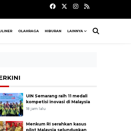
ULINER
OLAHRAGA
HIBURAN
LAINNYA
ERKINI
UIN Semarang raih 11 medali
kompetisi inovasi di Malaysia
18 jam lalu
Menkum RI serahkan kasus
pilot Malaysia selundupkan