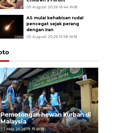
05 August 2026 16:44 WIB
AS mulai kehabisan rudal
pencegat sejak perang
dengan Iran
05 August 2026 15:58 WIB
oto
Pemotongan hewan kurban di
Konser Wa
Malaysia
Lumpur
27 May 2026 19:31 WIB
02 May 2026 1