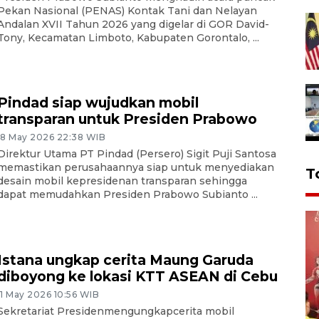
Pekan Nasional (PENAS) Kontak Tani dan Nelayan
Andalan XVII Tahun 2026 yang digelar di GOR David-
Tony, Kecamatan Limboto, Kabupaten Gorontalo, ...
Pindad siap wujudkan mobil
transparan untuk Presiden Prabowo
18 May 2026 22:38 WIB
Direktur Utama PT Pindad (Persero) Sigit Puji Santosa
memastikan perusahaannya siap untuk menyediakan
T
desain mobil kepresidenan transparan sehingga
dapat memudahkan Presiden Prabowo Subianto ...
Istana ungkap cerita Maung Garuda
diboyong ke lokasi KTT ASEAN di Cebu
11 May 2026 10:56 WIB
Sekretariat Presidenmengungkapcerita mobil