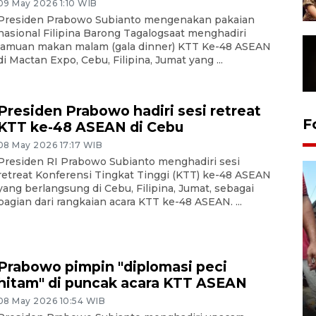
09 May 2026 1:10 WIB
Presiden Prabowo Subianto mengenakan pakaian
nasional Filipina Barong Tagalogsaat menghadiri
jamuan makan malam (gala dinner) KTT Ke-48 ASEAN
di Mactan Expo, Cebu, Filipina, Jumat yang ...
Presiden Prabowo hadiri sesi retreat
F
KTT ke-48 ASEAN di Cebu
08 May 2026 17:17 WIB
Presiden RI Prabowo Subianto menghadiri sesi
retreat Konferensi Tingkat Tinggi (KTT) ke-48 ASEAN
yang berlangsung di Cebu, Filipina, Jumat, sebagai
bagian dari rangkaian acara KTT ke-48 ASEAN. ...
Prabowo pimpin "diplomasi peci
hitam" di puncak acara KTT ASEAN
Tarawih di Malaysia
08 May 2026 10:54 WIB
19 February 2026 19:47 WIB