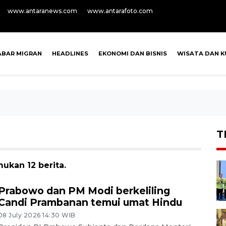
www.antaranews.com
www.antarafoto.com
ABAR MIGRAN
HEADLINES
EKONOMI DAN BISNIS
WISATA DAN K
T
ukan 12 berita.
Prabowo dan PM Modi berkeliling
Candi Prambanan temui umat Hindu
08 July 2026 14:30 WIB