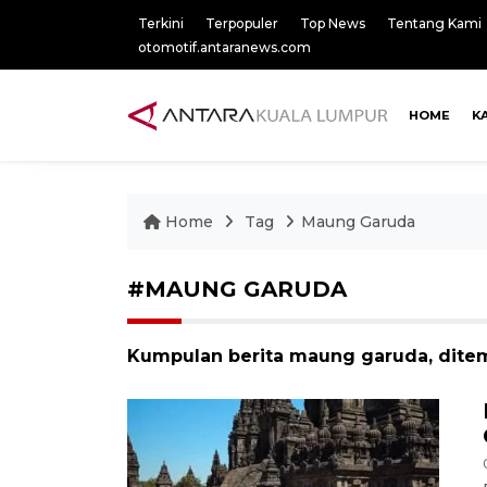
Terkini
Terpopuler
Top News
Tentang Kami
otomotif.antaranews.com
HOME
K
Home
Tag
Maung Garuda
#MAUNG GARUDA
Kumpulan berita maung garuda, ditem