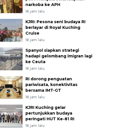
narkoba ke APH
18 jam lalu
KJRI: Pesona seni budaya RI
berlayar di Royal Kuching
Cruise
18 jam lalu
Spanyol siapkan strategi
hadapi gelombang imigran lagi
ke Ceuta
18 jam lalu
RI dorong penguatan
pariwisata, konektivitas
bersama IMT-GT
18 jam lalu
KJRI Kuching gelar
pertunjukkan budaya
peringati HUT Ke-81 RI
18 jam lalu