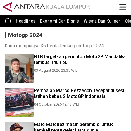
Headlines
Ekonomi Dan Bisnis
Wisata Dan Kuliner
Ol
Motogp 2024
Kami mempunyai 36 berita tentang motogp 2024.
NTB targetkan penonton MotoGP Mandalika
tembus 140 ribu
03 August 2026 23:35 WIB
Pembalap Marco Bezzecchi tecepat di sesi
latihan bebas 2 MotoGP Indonesia
04 October 2025 12:43 WIB
Marc Marquez masih berambisi untuk
kembali rebut gelar juara dunia