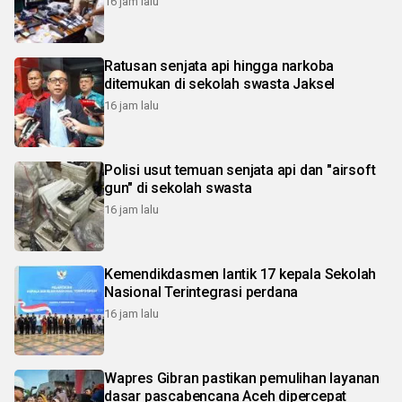
16 jam lalu
Ratusan senjata api hingga narkoba
ditemukan di sekolah swasta Jaksel
16 jam lalu
Polisi usut temuan senjata api dan "airsoft
gun" di sekolah swasta
16 jam lalu
Kemendikdasmen lantik 17 kepala Sekolah
Nasional Terintegrasi perdana
16 jam lalu
Wapres Gibran pastikan pemulihan layanan
dasar pascabencana Aceh dipercepat