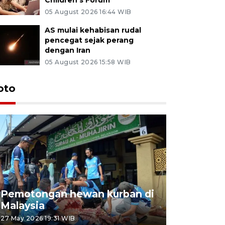
05 August 2026 16:44 WIB
AS mulai kehabisan rudal
pencegat sejak perang
dengan Iran
05 August 2026 15:58 WIB
oto
Pemotongan hewan kurban di
Konser Wa
Malaysia
Lumpur
27 May 2026 19:31 WIB
02 May 2026 1