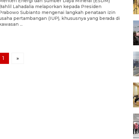
Menteri Energi dan Sumber Daya Mineral (ESDM)
Bahlil Lahadalia melaporkan kepada Presiden
Prabowo Subianto mengenai langkah penataan izin
usaha pertambangan (IUP), khususnya yang berada di
kawasan ...
1
»