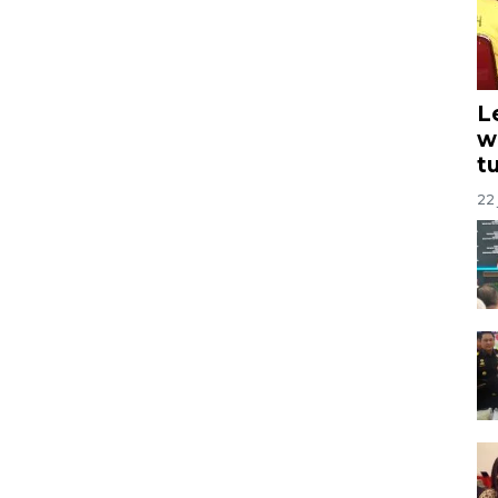
L
w
t
22 