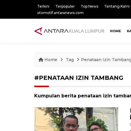
Terkini
Terpopuler
Top News
Tentang Kami
otomotif.antaranews.com
HOME
K
Home
Tag
Penataan Izin Tamban
#PENATAAN IZIN TAMBANG
Kumpulan berita penataan izin tamban