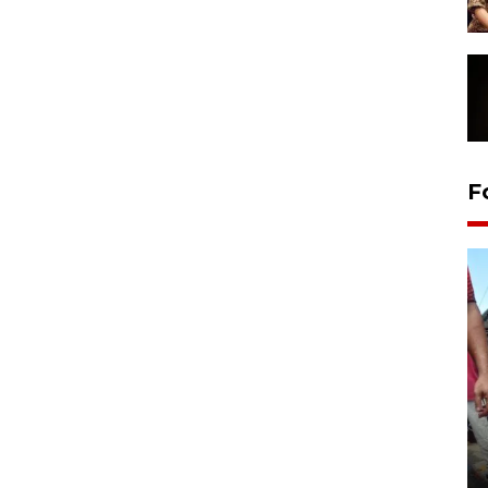
F
Tarawih di Malaysia
19 February 2026 19:47 WIB