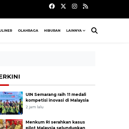
ULINER
OLAHRAGA
HIBURAN
LAINNYA
ERKINI
UIN Semarang raih 11 medali
kompetisi inovasi di Malaysia
2 jam lalu
Menkum RI serahkan kasus
pilot Malaysia selundupkan