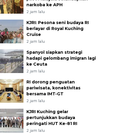
narkoba ke APH
2 jam lalu
KJRI: Pesona seni budaya RI
berlayar di Royal Kuching
Cruise
2 jam lalu
Spanyol siapkan strategi
hadapi gelombang imigran lagi
ke Ceuta
2 jam lalu
RI dorong penguatan
pariwisata, konektivitas
bersama IMT-GT
2 jam lalu
KJRI Kuching gelar
pertunjukkan budaya
peringati HUT Ke-81 RI
2 jam lalu