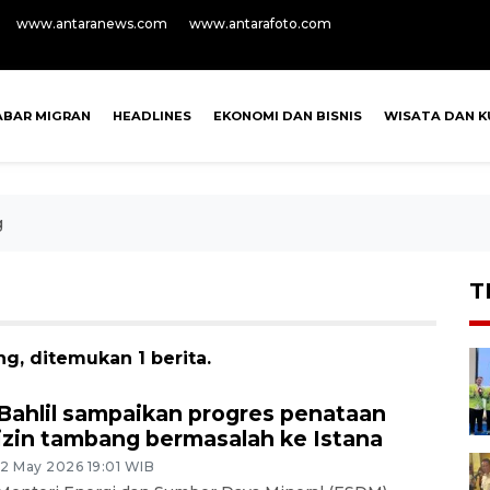
www.antaranews.com
www.antarafoto.com
ABAR MIGRAN
HEADLINES
EKONOMI DAN BISNIS
WISATA DAN K
g
T
g, ditemukan 1 berita.
Bahlil sampaikan progres penataan
izin tambang bermasalah ke Istana
12 May 2026 19:01 WIB