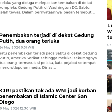
pelaku yang diduga melepaskan tembakan di dekat
kompleks Gedung Putih di Washington DC, Sabtu,
telah tewas. Dalam pernyataannya, badan tersebut ...
L
w
Penembakan terjadi di dekat Gedung
t
Putih, dua orang terluka
06
24 May 2026 9:51 WIB
Satu penembakan terjadi pada Sabtu di dekat Gedung
Putih, Amerika Serikat sehingga melukai sekurangnya
dua orang, termasuk si pelaku, kata pejabat setempat,
menurutlaporan media. Dinas ...
KJRI pastikan tak ada WNI jadi korban
penembakan di Islamic Center San
Diego
19 May 2026 12:30 WIB