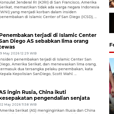
Konsulat Jenderal RI (KJRI) di San Francisco, Amerika
Serikat, memastikan tidak ada warga negara Indonesia
(WNI) yang menjadi korban dalam insiden
penembakan di Islamic Center of San Diego (ICSD), ...
Penembakan terjadi di Islamic Center
San Diego AS sebabkan lima orang
F
tewas
19 May 2026 12:29 WIB
Insiden penembakan terjadi di Islamic Center San
Diego, Amerika Serikat, dan menewaskan lima orang,
termasuk dua tersangka pelaku penembakan, kata
Kepala Kepolisian SanDiego, Scott Wahl. ...
AS ingin Rusia, China ikuti
kesepakatan pengendalian senjata
Tarawih di Malaysia
02 May 2026 11:58 WIB
Amerika Serikat (AS) menginginkan Rusia dan China
19 February 2026 19:47 WIB