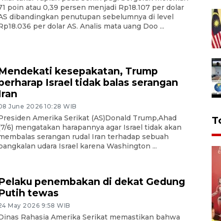
71 poin atau 0,39 persen menjadi Rp18.107 per dolar
AS dibandingkan penutupan sebelumnya di level
Rp18.036 per dolar AS. Analis mata uang Doo ...
Mendekati kesepakatan, Trump
berharap Israel tidak balas serangan
Iran
08 June 2026 10:28 WIB
Presiden Amerika Serikat (AS)Donald Trump,Ahad
T
(7/6) mengatakan harapannya agar Israel tidak akan
membalas serangan rudal Iran terhadap sebuah
pangkalan udara Israel karena Washington ...
Pelaku penembakan di dekat Gedung
Putih tewas
24 May 2026 9:58 WIB
Dinas Rahasia Amerika Serikat memastikan bahwa