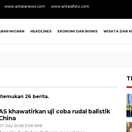
www.antaranews.com
www.antarafoto.com
ABAR MIGRAN
HEADLINES
EKONOMI DAN BISNIS
WISATA DAN K
T
itemukan 26 berita.
AS khawatirkan uji coba rudal balistik
China
07 July 2026 9:58 WIB