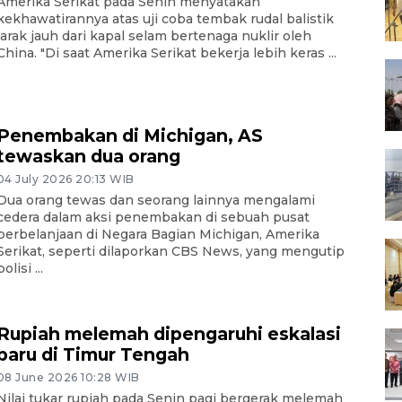
Amerika Serikat pada Senin menyatakan
kekhawatirannya atas uji coba tembak rudal balistik
jarak jauh dari kapal selam bertenaga nuklir oleh
China. "Di saat Amerika Serikat bekerja lebih keras ...
Penembakan di Michigan, AS
tewaskan dua orang
04 July 2026 20:13 WIB
Dua orang tewas dan seorang lainnya mengalami
cedera dalam aksi penembakan di sebuah pusat
perbelanjaan di Negara Bagian Michigan, Amerika
Serikat, seperti dilaporkan CBS News, yang mengutip
polisi ...
Rupiah melemah dipengaruhi eskalasi
baru di Timur Tengah
08 June 2026 10:28 WIB
Nilai tukar rupiah pada Senin pagi bergerak melemah