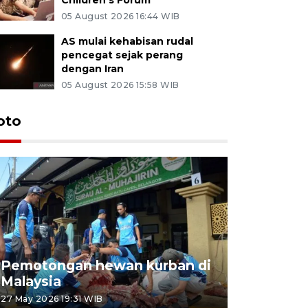
05 August 2026 16:44 WIB
AS mulai kehabisan rudal
pencegat sejak perang
dengan Iran
05 August 2026 15:58 WIB
oto
Pemotongan hewan kurban di
Konser Wa
Malaysia
Lumpur
27 May 2026 19:31 WIB
02 May 2026 1