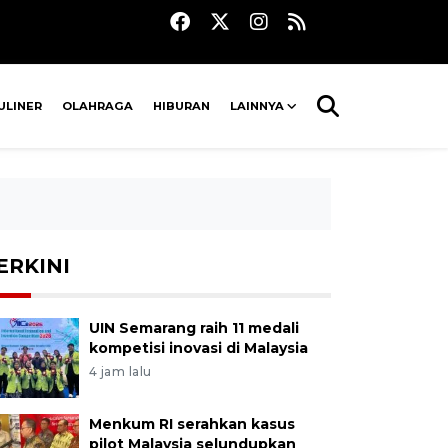
ULINER
OLAHRAGA
HIBURAN
LAINNYA
ERKINI
UIN Semarang raih 11 medali
kompetisi inovasi di Malaysia
4 jam lalu
Menkum RI serahkan kasus
pilot Malaysia selundupkan