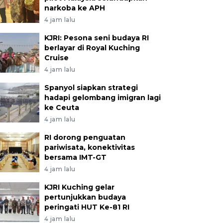
narkoba ke APH
4 jam lalu
KJRI: Pesona seni budaya RI
berlayar di Royal Kuching
Cruise
4 jam lalu
Spanyol siapkan strategi
hadapi gelombang imigran lagi
ke Ceuta
4 jam lalu
RI dorong penguatan
pariwisata, konektivitas
bersama IMT-GT
4 jam lalu
KJRI Kuching gelar
pertunjukkan budaya
peringati HUT Ke-81 RI
4 jam lalu