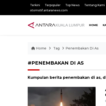
Terkini
Terpopuler
Top News
Tentang Kami
otomotif.antaranews.com
HOME
K
Home
Tag
Penembakan Di As
#PENEMBAKAN DI AS
Kumpulan berita penembakan di as, d