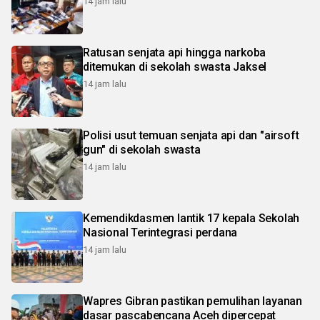
14 jam lalu
Ratusan senjata api hingga narkoba
ditemukan di sekolah swasta Jaksel
14 jam lalu
Polisi usut temuan senjata api dan "airsoft
gun" di sekolah swasta
14 jam lalu
Kemendikdasmen lantik 17 kepala Sekolah
Nasional Terintegrasi perdana
14 jam lalu
Wapres Gibran pastikan pemulihan layanan
dasar pascabencana Aceh dipercepat