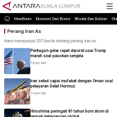
Headlines
Ekonomi Dan Bisnis
Wisata Dan Kuliner
Ol
Perang Iran As
Kami mempunyai 207 berita tentang perang iran as.
Pentagon gelar rapat darurat usai Trump
marah soal pasokan senjata
14 jam lalu
Iran sebut capai mufakat dengan Oman soal
pelayaran Selat Hormuz
14 jam lalu
Hiroshima peringati 81 tahun bom atom di
tengah ketegangan global