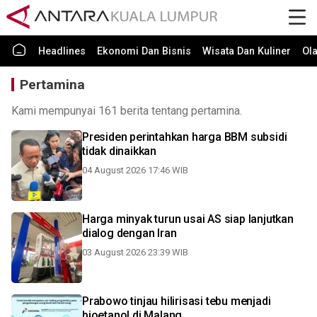
Headlines
Ekonomi Dan Bisnis
Wisata Dan Kuliner
Ol
Pertamina
Kami mempunyai 161 berita tentang pertamina.
Presiden perintahkan harga BBM subsidi
tidak dinaikkan
04 August 2026 17:46 WIB
Harga minyak turun usai AS siap lanjutkan
dialog dengan Iran
03 August 2026 23:39 WIB
Prabowo tinjau hilirisasi tebu menjadi
bioetanol di Malang