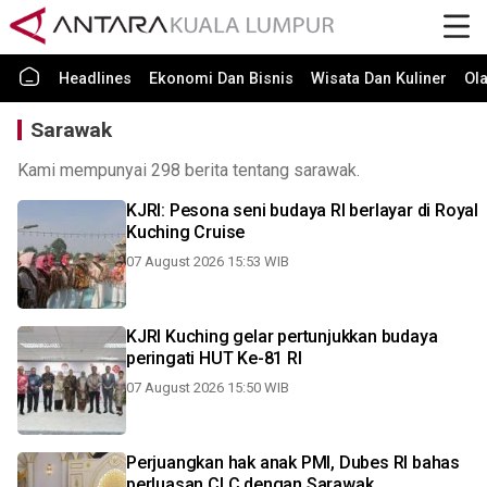
Headlines
Ekonomi Dan Bisnis
Wisata Dan Kuliner
Ol
Sarawak
Kami mempunyai 298 berita tentang sarawak.
KJRI: Pesona seni budaya RI berlayar di Royal
Kuching Cruise
07 August 2026 15:53 WIB
KJRI Kuching gelar pertunjukkan budaya
peringati HUT Ke-81 RI
07 August 2026 15:50 WIB
Perjuangkan hak anak PMI, Dubes RI bahas
perluasan CLC dengan Sarawak