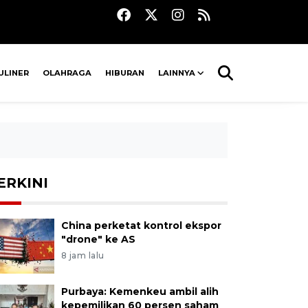
ULINER
OLAHRAGA
HIBURAN
LAINNYA
ERKINI
China perketat kontrol ekspor
"drone" ke AS
8 jam lalu
Purbaya: Kemenkeu ambil alih
kepemilikan 60 persen saham