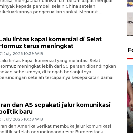
Selasa, mengatakanbahwa Iran belum dapat menjual
minyak kepada pembeli selain China setelah
dikeluarkannya pengecualian sanksi. Menurut ...
Lalu lintas kapal komersial di Selat
Hormuz terus meningkat
F
01 July 2026 10:39 WIB
Lalu lintas kapal komersial yang melintasi Selat
Hormuz meningkat lebih dari 50 persen dibandingkan
pekan sebelumnya, di tengah berlanjutnya
perundingan setelah tercapainya kesepakatan damai
..
Iran dan AS sepakati jalur komunikasi
politik baru
Tarawih di Malaysia
01 July 2026 10:38 WIB
Iran dan Amerika Serikat membuka jalur komunikasi
19 February 2026 19:47 WIB
politik setelah perundingandiresor Burgenstock,