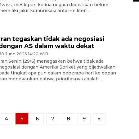
Swiss, meskipun kedua negara dipastikan belum
memiliki jalur komunikasi antar-militer, ...
Iran tegaskan tidak ada negosiasi
dengan AS dalam waktu dekat
30 June 2026 14:20 WIB
Iran,Senin (29/6) menegaskan bahwa tidak ada
negosiasi dengan Amerika Serikat yang dijadwalkan
pada tingkat apa pun dalam beberapa hari ke depan
dan menekankan bahwa prioritasnya adalah ...
4
5
6
7
8
9
»