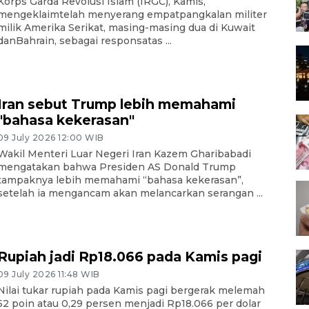
Korps Garda Revolusi Islam (IRGC), Kamis,
mengeklaimtelah menyerang empatpangkalan militer
milik Amerika Serikat, masing-masing dua di Kuwait
danBahrain, sebagai responsatas ...
Iran sebut Trump lebih memahami
"bahasa kekerasan"
09 July 2026 12:00 WIB
Wakil Menteri Luar Negeri Iran Kazem Gharibabadi
mengatakan bahwa Presiden AS Donald Trump
tampaknya lebih memahami “bahasa kekerasan”,
setelah ia mengancam akan melancarkan serangan ...
Rupiah jadi Rp18.066 pada Kamis pagi
09 July 2026 11:48 WIB
Nilai tukar rupiah pada Kamis pagi bergerak melemah
52 poin atau 0,29 persen menjadi Rp18.066 per dolar