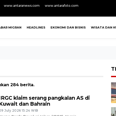
www.antaranews.com
www.antarafoto.com
ABAR MIGRAN
HEADLINES
EKONOMI DAN BISNIS
WISATA DAN K
T
kan 284 berita.
IRGC klaim serang pangkalan AS di
Kuwait dan Bahrain
09 July 2026 15:24 WIB