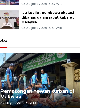
05 August 2026 15:54 WIB
Isu kopilot pembawa ekstasi
dibahas dalam rapat kabinet
Malaysia
05 August 2026 14:41 WIB
oto
Pemotongan hewan kurban di
Konser Wa
Malaysia
Lumpur
27 May 2026 19:31 WIB
02 May 2026 1