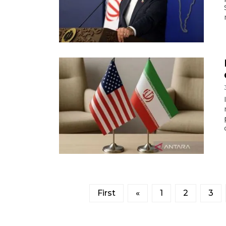
First
«
1
2
3