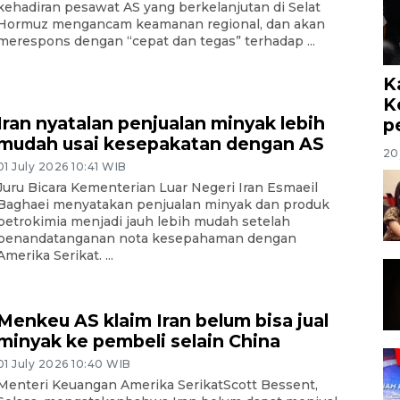
kehadiran pesawat AS yang berkelanjutan di Selat
Hormuz mengancam keamanan regional, dan akan
merespons dengan “cepat dan tegas” terhadap ...
K
K
Iran nyatalan penjualan minyak lebih
p
mudah usai kesepakatan dengan AS
20 
01 July 2026 10:41 WIB
Juru Bicara Kementerian Luar Negeri Iran Esmaeil
Baghaei menyatakan penjualan minyak dan produk
petrokimia menjadi jauh lebih mudah setelah
penandatanganan nota kesepahaman dengan
Amerika Serikat. ...
Menkeu AS klaim Iran belum bisa jual
minyak ke pembeli selain China
01 July 2026 10:40 WIB
Menteri Keuangan Amerika SerikatScott Bessent,