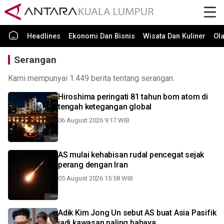
Headlines
Ekonomi Dan Bisnis
Wisata Dan Kuliner
Ol
Serangan
Kami mempunyai 1.449 berita tentang serangan.
Hiroshima peringati 81 tahun bom atom di
tengah ketegangan global
06 August 2026 9:17 WIB
AS mulai kehabisan rudal pencegat sejak
perang dengan Iran
05 August 2026 15:58 WIB
Adik Kim Jong Un sebut AS buat Asia Pasifik
jadi kawasan paling bahaya