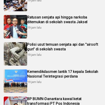
19 jam lalu
Ratusan senjata api hingga narkoba
ditemukan di sekolah swasta Jaksel
19 jam lalu
Polisi usut temuan senjata api dan "airsoft
gun" di sekolah swasta
19 jam lalu
Kemendikdasmen lantik 17 kepala Sekolah
Nasional Terintegrasi perdana
19 jam lalu
BP BUMN-Danantara kawal ketat
transformasi PT Pos Indonesia