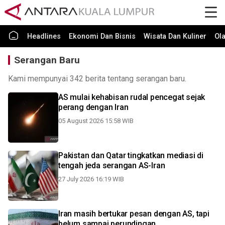
Headlines
Ekonomi Dan Bisnis
Wisata Dan Kuliner
Ol
Serangan Baru
Kami mempunyai 342 berita tentang serangan baru.
AS mulai kehabisan rudal pencegat sejak
perang dengan Iran
05 August 2026 15:58 WIB
Pakistan dan Qatar tingkatkan mediasi di
tengah jeda serangan AS-Iran
27 July 2026 16:19 WIB
Iran masih bertukar pesan dengan AS, tapi
belum sampai perundingan