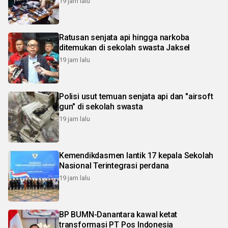
19 jam lalu
Ratusan senjata api hingga narkoba
ditemukan di sekolah swasta Jaksel
19 jam lalu
Polisi usut temuan senjata api dan "airsoft
gun" di sekolah swasta
19 jam lalu
Kemendikdasmen lantik 17 kepala Sekolah
Nasional Terintegrasi perdana
19 jam lalu
BP BUMN-Danantara kawal ketat
transformasi PT Pos Indonesia