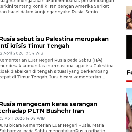
Araghchimengatakan akanmembahas perkembangan
terkini tentang konflik Iran dengan Amerika Serikat
dan Israel dalam kunjungannyake Rusia, Senin. ...
Rusia sebut isu Palestina merupakan
inti krisis Timur Tengah
12 April 2026 10:54 WIB
Kementerian Luar Negeri Rusia pada Sabtu (11/4)
mendesak komunitas internasional agar isu Palestina
tidak diabaikan di tengah situasi yang berkembang
F
cepat di Timur Tengah. Juru bicara kementerian ...
Rusia mengecam keras serangan
terhadap PLTN Bushehr Iran
05 April 2026 14:08 WIB
Juru bicara Kementerian Luar Negeri Rusia, Maria
Zakharova, pada Sabtu mengatakanRusia prihatin