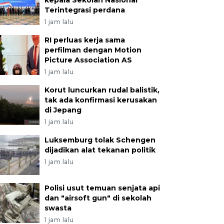
kepala Sekolah Nasional
Terintegrasi perdana
1 jam lalu
RI perluas kerja sama
perfilman dengan Motion
Picture Association AS
1 jam lalu
Korut luncurkan rudal balistik,
tak ada konfirmasi kerusakan
di Jepang
1 jam lalu
Luksemburg tolak Schengen
dijadikan alat tekanan politik
1 jam lalu
Polisi usut temuan senjata api
dan "airsoft gun" di sekolah
swasta
1 jam lalu