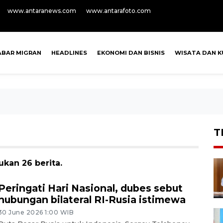
www.antaranews.com
www.antarafoto.com
ABAR MIGRAN
HEADLINES
EKONOMI DAN BISNIS
WISATA DAN K
T
kan 26 berita.
Peringati Hari Nasional, dubes sebut
hubungan bilateral RI-Rusia istimewa
30 June 2026 1:00 WIB