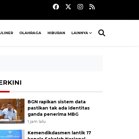
ULINER
OLAHRAGA
HIBURAN
LAINNYA
ERKINI
BGN rapikan sistem data
pastikan tak ada identitas
ganda penerima MBG
1 jam lalu
Kemendikdasmen lantik 17