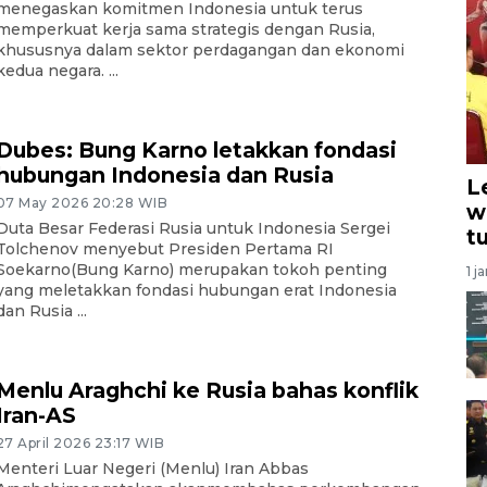
menegaskan komitmen Indonesia untuk terus
memperkuat kerja sama strategis dengan Rusia,
khususnya dalam sektor perdagangan dan ekonomi
kedua negara. ...
Dubes: Bung Karno letakkan fondasi
hubungan Indonesia dan Rusia
L
07 May 2026 20:28 WIB
w
Duta Besar Federasi Rusia untuk Indonesia Sergei
t
Tolchenov menyebut Presiden Pertama RI
Soekarno(Bung Karno) merupakan tokoh penting
1 j
yang meletakkan fondasi hubungan erat Indonesia
dan Rusia ...
Menlu Araghchi ke Rusia bahas konflik
Iran-AS
27 April 2026 23:17 WIB
Menteri Luar Negeri (Menlu) Iran Abbas