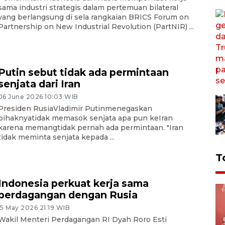
sama industri strategis dalam pertemuan bilateral
yang berlangsung di sela rangkaian BRICS Forum on
Partnership on New Industrial Revolution (PartNIR) ...
Putin sebut tidak ada permintaan
senjata dari Iran
06 June 2026 10:03 WIB
Presiden RusiaVladimir Putinmenegaskan
pihaknyatidak memasok senjata apa pun keIran
karena memangtidak pernah ada permintaan. "Iran
tidak meminta senjata kepada ...
T
Indonesia perkuat kerja sama
perdagangan dengan Rusia
15 May 2026 21:19 WIB
Wakil Menteri Perdagangan RI Dyah Roro Esti