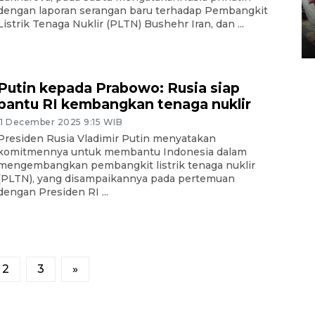
dengan laporan serangan baru terhadap Pembangkit
Tarawih di Malaysia
Listrik Tenaga Nuklir (PLTN) Bushehr Iran, dan ...
19 February 2026 19:47 WIB
Putin kepada Prabowo: Rusia siap
bantu RI kembangkan tenaga nuklir
11 December 2025 9:15 WIB
Presiden Rusia Vladimir Putin menyatakan
komitmennya untuk membantu Indonesia dalam
mengembangkan pembangkit listrik tenaga nuklir
(PLTN), yang disampaikannya pada pertemuan
dengan Presiden RI ...
2
3
»