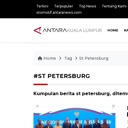
Terkini
Terpopuler
Top News
Tentang Kami
otomotif.antaranews.com
HOME
K
Home
Tag
St Petersburg
#ST PETERSBURG
Kumpulan berita st petersburg, ditemu