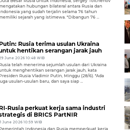
Duta Besar Rusia untuk Indonesia, Sergey Tolchenov
mengatakan hubungan bilateral antara Rusia dan
Indonesia yang sudah terjalin selama 76 tahun
memiliki sejarah yang istimewa. "Dibangun 76 ...
Putin: Rusia terima usulan Ukraina
untuk hentikan serangan jarak jauh
29 June 2026 10:48 WIB
Rusia telah menerima sejumlah usulan dari Ukraina
untuk menghentikan serangan jarak jauh, kata
Presiden Rusia Vladimir Putin, Minggu (28/6). "Ada
juga usulan-usulan baru, dan saya siap ...
RI-Rusia perkuat kerja sama industri
strategis di BRICS PartNIR
11 June 2026 10:59 WIB
Pemerintah Indonesia dan Rusia memperkuat kerja