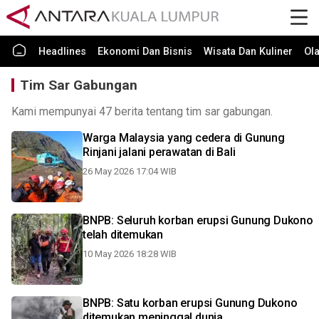
Headlines
Ekonomi Dan Bisnis
Wisata Dan Kuliner
Ol
Tim Sar Gabungan
Kami mempunyai 47 berita tentang tim sar gabungan.
Warga Malaysia yang cedera di Gunung
Rinjani jalani perawatan di Bali
26 May 2026 17:04 WIB
BNPB: Seluruh korban erupsi Gunung Dukono
telah ditemukan
10 May 2026 18:28 WIB
BNPB: Satu korban erupsi Gunung Dukono
ditemukan meninggal dunia