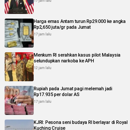
17 jam lalu
Harga emas Antam turun Rp29.000 ke angka
Rp2,650 juta/gr pada Jumat
17 jam lalu
Menkum RI serahkan kasus pilot Malaysia
selundupkan narkoba ke APH
12 jam lalu
Rupiah pada Jumat pagi melemah jadi
Rp17.935 per dolar AS
17 jam lalu
KJRI: Pesona seni budaya RI berlayar di Royal
Kuching Cruise