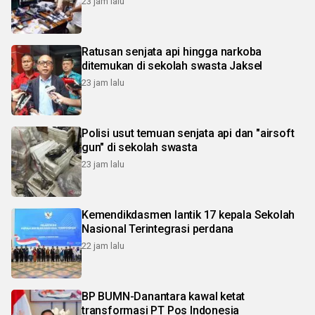
23 jam lalu
Ratusan senjata api hingga narkoba
ditemukan di sekolah swasta Jaksel
23 jam lalu
Polisi usut temuan senjata api dan "airsoft
gun" di sekolah swasta
23 jam lalu
Kemendikdasmen lantik 17 kepala Sekolah
Nasional Terintegrasi perdana
22 jam lalu
BP BUMN-Danantara kawal ketat
transformasi PT Pos Indonesia