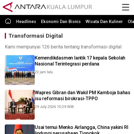
Headlines
Ekonomi Dan Bisnis
Wisata Dan Kuliner
Ol
Transformasi Digital
Kami mempunyai 126 berita tentang transformasi digital.
Kemendikdasmen lantik 17 kepala Sekolah
Nasional Terintegrasi perdana
22 jam lalu
Wapres Gibran dan Wakil PM Kamboja bahas
isu reformasi birokrasi-TPPO
29 July 2026 10:29 WIB
Usai temui Menko Airlangga, China yakini RI
lindungi perusahaan Tiongkok