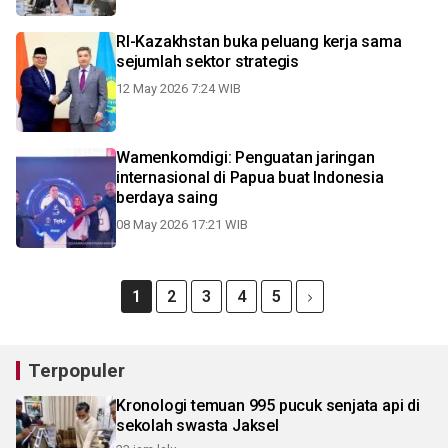
RI-Kazakhstan buka peluang kerja sama
sejumlah sektor strategis
12 May 2026 7:24 WIB
Wamenkomdigi: Penguatan jaringan
internasional di Papua buat Indonesia
berdaya saing
08 May 2026 17:21 WIB
1
2
3
4
5
Terpopuler
Kronologi temuan 995 pucuk senjata api di
sekolah swasta Jaksel