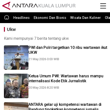
Headlines
Ekonomi Dan Bisnis
Wisata Dan Kuliner
Ol
Ukw
Kami mempunyai 7 berita tentang ukw.
PWI dan Polri targetkan 10 ribu wartawan ikut
UKW
21 May 2026 0:03 WIB
Ketua Umum PWI: Wartawan harus mampu
internalisasi Kode Etik Jurnalistik
20 May 2026 8:20 WIB
ANTARA gelar uji kompetensi wartawan di
Bandung tingkatkan kompetensi jurnalis