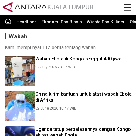
Headlines
Ekonomi Dan Bisnis
Wisata Dan Kuliner
Ol
Wabah
Kami mempunyai 112 berita tentang wabah.
Wabah Ebola di Kongo renggut 400 jiwa
02 July 2026 23:17 WIB
China kirim bantuan untuk atasi wabah Ebola
di Afrika
02 June 2026 10:47 WIB
Uganda tutup perbatasannya dengan Kongo
akibat wabah Ebola