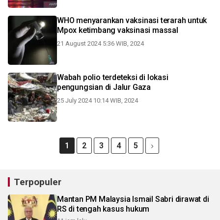
WHO menyarankan vaksinasi terarah untuk
Mpox ketimbang vaksinasi massal
21 August 2024 5:36 WIB, 2024
Wabah polio terdeteksi di lokasi
pengungsian di Jalur Gaza
25 July 2024 10:14 WIB, 2024
1
2
3
4
5
Terpopuler
Mantan PM Malaysia Ismail Sabri dirawat di
RS di tengah kasus hukum