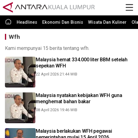
Headlines
Ekonomi Dan Bisnis
Wisata Dan Kuliner
Ol
Wfh
Kami mempunyai 15 berita tentang wfh.
Malaysia hemat 334.000 liter BBM setelah
sepekan WFH
22 April 2026 21:44 WIB
Malaysia nyatakan kebijakan WFH guna
menghemat bahan bakar
08 April 2026 19:46 WIB
Malaysia berlakukan WFH pegawai
pemerintahan mulai 15 April 2026