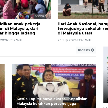
aker Jember kawal
Sambut bulan kemerde
langan jenazah PMI dari
WNI ikuti lomba di KBRI
ysia
dengan semarak
ust 2026 9:38 WIB
01 August 2026 22:43 WIB
Indeks
Kasus kopilot bawa ekstasi, Kepolisian
Malaysia kerahkan personel jaga