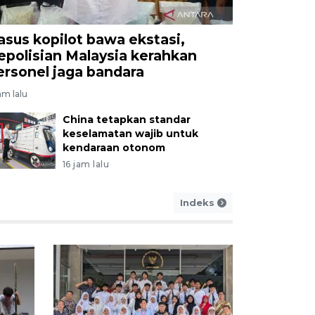
NOMI DAN BISNIS
asus kopilot bawa ekstasi,
NI AL tegaskan komitmen 
epolisian Malaysia kerahkan
istribusi rupiah ke pulau t
ersonel jaga bandara
apua
jam lalu
China tetapkan standar
am lalu
keselamatan wajib untuk
kendaraan otonom
16 jam lalu
Indeks