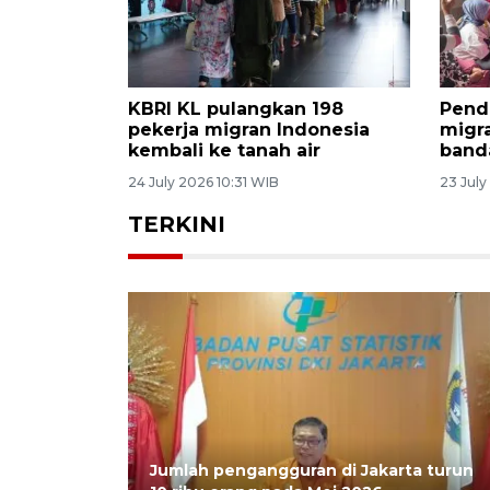
Guru: CLC di Malaysia kurangi
Disn
pendidikan
keterlibatan anak PMI di
pemu
 anak PMI
ladang sawit
Mala
04 August 2026 18:09 WIB
04 Aug
TERKINI
Jumlah pengangguran di Jakarta turun