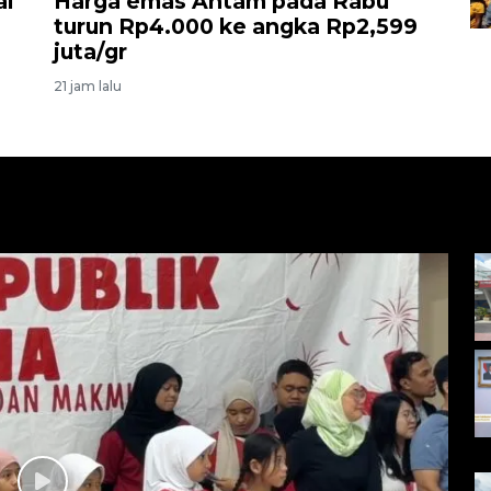
al
Harga emas Antam pada Rabu
turun Rp4.000 ke angka Rp2,599
juta/gr
21 jam lalu