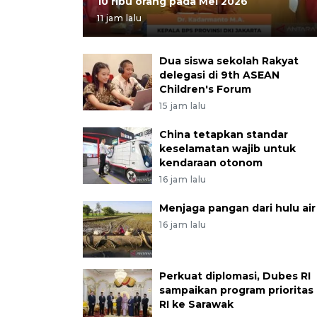
10 ribu orang pada Mei 2026
11 jam lalu
Dua siswa sekolah Rakyat
delegasi di 9th ASEAN
Children's Forum
15 jam lalu
China tetapkan standar
keselamatan wajib untuk
kendaraan otonom
16 jam lalu
Menjaga pangan dari hulu air
16 jam lalu
Perkuat diplomasi, Dubes RI
sampaikan program prioritas
RI ke Sarawak