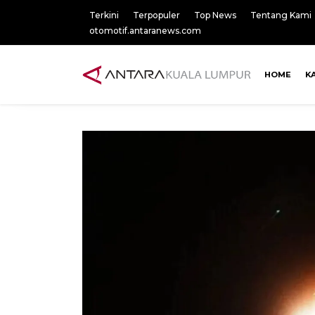
Terkini
Terpopuler
Top News
Tentang Kami
otomotif.antaranews.com
HOME
K