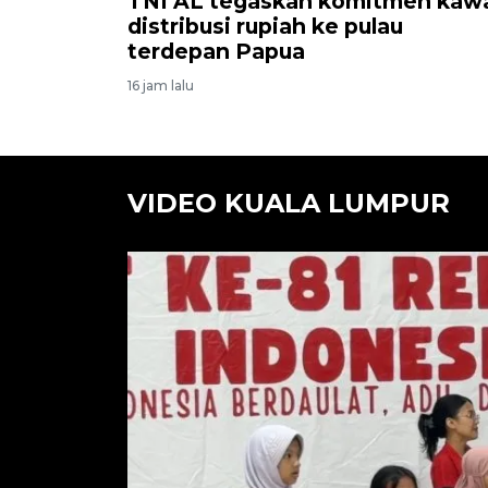
TNI AL tegaskan komitmen kaw
distribusi rupiah ke pulau
terdepan Papua
16 jam lalu
VIDEO KUALA LUMPUR