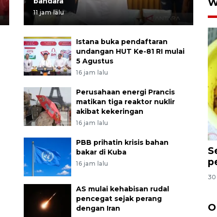
bandara
W
11 jam lalu
Istana buka pendaftaran
undangan HUT Ke-81 RI mulai
5 Agustus
16 jam lalu
Perusahaan energi Prancis
matikan tiga reaktor nuklir
akibat kekeringan
16 jam lalu
PBB prihatin krisis bahan
S
bakar di Kuba
p
16 jam lalu
30
AS mulai kehabisan rudal
pencegat sejak perang
O
dengan Iran