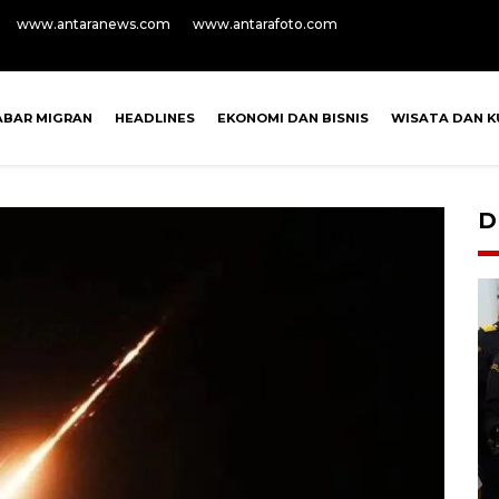
www.antaranews.com
www.antarafoto.com
ABAR MIGRAN
HEADLINES
EKONOMI DAN BISNIS
WISATA DAN K
D