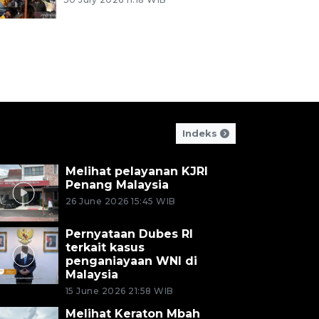
Indeks
Melihat pelayanan KJRI
Penang Malaysia
26 June 2026 15:45 WIB
Pernyataan Dubes RI
terkait kasus
penganiayaan WNI di
Malaysia
15 June 2026 21:58 WIB
Melihat Keraton Mbah