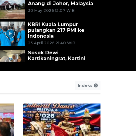
Anang di Johor, Malaysia
30 May 2026 13:07 WIB
KBRI Kuala Lumpur
pulangkan 217 PMI ke
Indonesia
23 April 2026 21:40 WIB
Sosok Dewi
Kartikaningrat, Kartini
tanpa tanda jasa di Kuala
Lumpur
21 April 2026 20:53 WIB
Indeks
Lebaran di perantauan,
WNI di Malaysia rayakan
Idul Fitri bersama
21 March 2026 21:43 WIB
Dubes RI di Malaysia
imbau WNI berhati-hati
saat mudik
17 March 2026 0:41 WIB