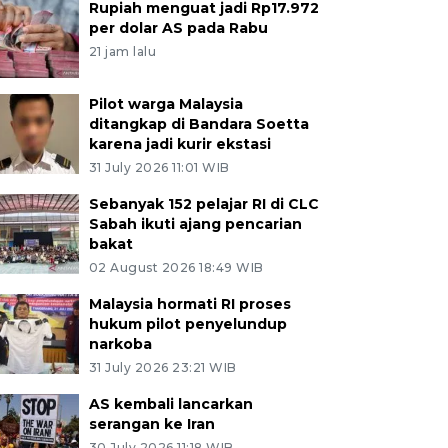
Rupiah menguat jadi Rp17.972
per dolar AS pada Rabu
21 jam lalu
Pilot warga Malaysia
ditangkap di Bandara Soetta
karena jadi kurir ekstasi
31 July 2026 11:01 WIB
Sebanyak 152 pelajar RI di CLC
Sabah ikuti ajang pencarian
bakat
02 August 2026 18:49 WIB
Malaysia hormati RI proses
hukum pilot penyelundup
narkoba
31 July 2026 23:21 WIB
AS kembali lancarkan
serangan ke Iran
30 July 2026 11:18 WIB