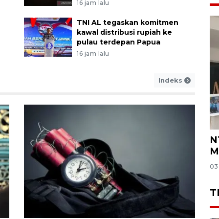
16 jam lalu
TNI AL tegaskan komitmen
kawal distribusi rupiah ke
pulau terdepan Papua
16 jam lalu
Indeks
N
M
03
T