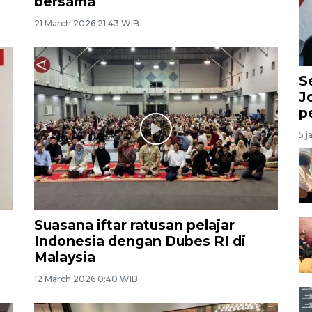
bersama
21 March 2026 21:43 WIB
S
J
p
5 j
Suasana iftar ratusan pelajar
Indonesia dengan Dubes RI di
Malaysia
12 March 2026 0:40 WIB