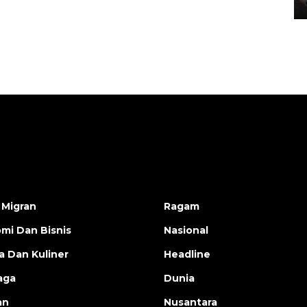
19 February 2026 19:47 WIB
 Migran
Ragam
mi Dan Bisnis
Nasional
a Dan Kuliner
Headline
aga
Dunia
an
Nusantara