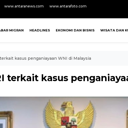
www.antaranews.com
www.antarafoto.com
ABAR MIGRAN
HEADLINES
EKONOMI DAN BISNIS
WISATA DAN K
terkait kasus penganiayaan WNI di Malaysia
I terkait kasus penganiaya