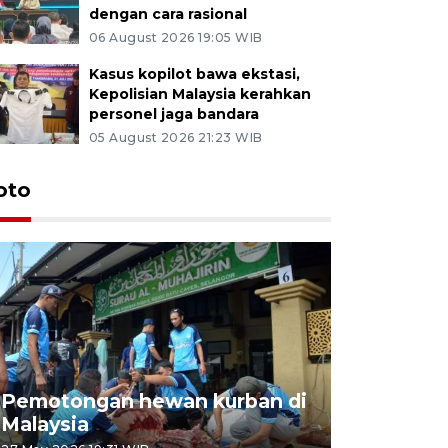
dengan cara rasional
06 August 2026 19:05 WIB
Kasus kopilot bawa ekstasi,
Kepolisian Malaysia kerahkan
personel jaga bandara
05 August 2026 21:23 WIB
oto
Pemotongan hewan kurban di
Konser Wa
Malaysia
Lumpur