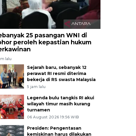
ebanyak 25 pasangan WNI di
ohor peroleh kepastian hukum
erkawinan
am lalu
Sejarah baru, sebanyak 12
perawat RI resmi diterima
bekerja di RS swasta Malaysia
5 jam lalu
Legenda bulu tangkis RI akui
wilayah timur masih kurang
turnamen
06 August 2026 19:56 WIB
Presiden: Pengentasan
kemiskinan harus dilakukan