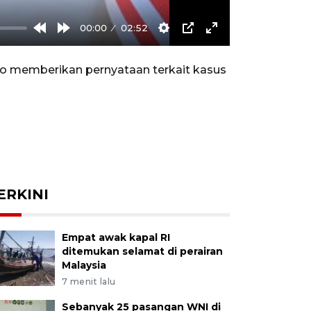
00:00
02:52
Rewind
Forward
Settings
PIP
Enter
10s
10s
fullscreen
 memberikan pernyataan terkait kasus
ERKINI
Empat awak kapal RI
ditemukan selamat di perairan
Malaysia
7 menit lalu
Sebanyak 25 pasangan WNI di