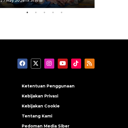
27 May 2026 19:31 WIB
02 May 2026 1
Ketentuan Penggunaan
Kebijakan Privasi
Kebijakan Cookie
Tentang Kami
Pedoman Media Siber