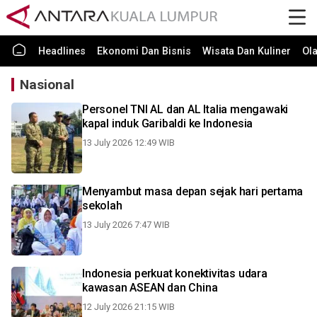
Headlines
Ekonomi Dan Bisnis
Wisata Dan Kuliner
Ol
Nasional
Personel TNI AL dan AL Italia mengawaki
kapal induk Garibaldi ke Indonesia
13 July 2026 12:49 WIB
Menyambut masa depan sejak hari pertama
sekolah
13 July 2026 7:47 WIB
Indonesia perkuat konektivitas udara
kawasan ASEAN dan China
12 July 2026 21:15 WIB