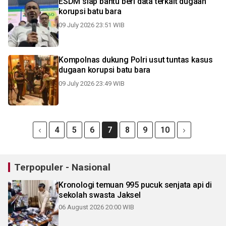
ESDM siap bantu beri data terkait dugaan
korupsi batu bara
09 July 2026 23:51 WIB
Kompolnas dukung Polri usut tuntas kasus
dugaan korupsi batu bara
09 July 2026 23:49 WIB
4
5
6
7
8
9
10
Terpopuler - Nasional
Kronologi temuan 995 pucuk senjata api di
sekolah swasta Jaksel
06 August 2026 20:00 WIB