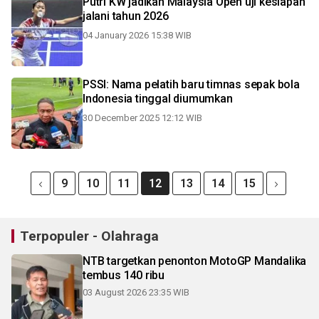
Putri KW jadikan Malaysia Open uji kesiapan
jalani tahun 2026
04 January 2026 15:38 WIB
PSSI: Nama pelatih baru timnas sepak bola
Indonesia tinggal diumumkan
30 December 2025 12:12 WIB
9
10
11
12
13
14
15
Terpopuler - Olahraga
NTB targetkan penonton MotoGP Mandalika
tembus 140 ribu
03 August 2026 23:35 WIB