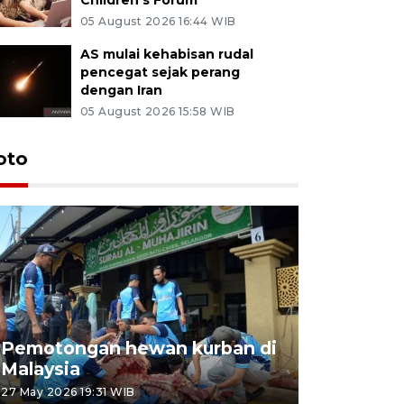
05 August 2026 16:44 WIB
AS mulai kehabisan rudal
pencegat sejak perang
dengan Iran
05 August 2026 15:58 WIB
oto
Pemotongan hewan kurban di
Konser Wa
Malaysia
Lumpur
27 May 2026 19:31 WIB
02 May 2026 1