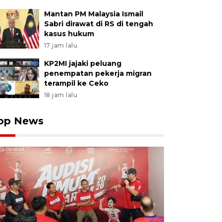
Mantan PM Malaysia Ismail
Sabri dirawat di RS di tengah
kasus hukum
17 jam lalu
KP2MI jajaki peluang
penempatan pekerja migran
terampil ke Ceko
18 jam lalu
op News