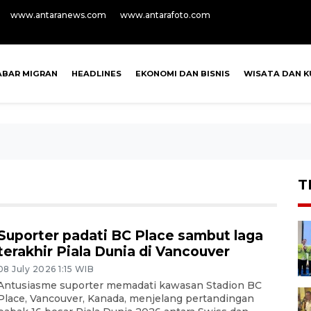
www.antaranews.com
www.antarafoto.com
ABAR MIGRAN
HEADLINES
EKONOMI DAN BISNIS
WISATA DAN K
T
Suporter padati BC Place sambut laga
terakhir Piala Dunia di Vancouver
08 July 2026 1:15 WIB
Antusiasme suporter memadati kawasan Stadion BC
Place, Vancouver, Kanada, menjelang pertandingan