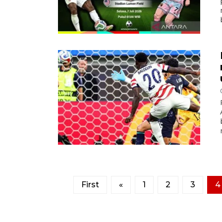
First
«
1
2
3
4