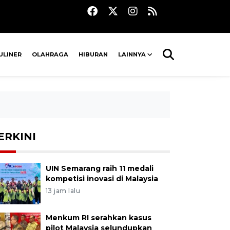
ULINER
OLAHRAGA
HIBURAN
LAINNYA
ERKINI
UIN Semarang raih 11 medali
kompetisi inovasi di Malaysia
13 jam lalu
Menkum RI serahkan kasus
pilot Malaysia selundupkan