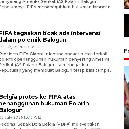
penyerang Amerika Serikat (AS)Folarin Balogun.
Sebelumnya, FIFA menangguhkan hukuman larangan
..
FIFA tegaskan tidak ada intervensi
dalam polemik Balogun
07 July 2026 1:01 WIB
F
Presiden FIFA Gianni Infantino angkat bicara terkait
polemik penangguhan hukuman penyerang Amerika
Serikat (AS)Folarin Balogun. Ia menegaskan
keputusan yang membuat Balogun tetap bisa tampil ...
Belgia protes ke FIFA atas
penangguhan hukuman Folarin
Balogun
Tarawih di Malaysia
06 July 2026 10:13 WIB
Federasi Sepak Bola Belgia (RBFA) melayangkan
19 February 2026 19:47 WIB