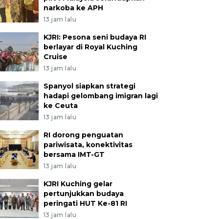
narkoba ke APH
13 jam lalu
KJRI: Pesona seni budaya RI
berlayar di Royal Kuching
Cruise
13 jam lalu
Spanyol siapkan strategi
hadapi gelombang imigran lagi
ke Ceuta
13 jam lalu
RI dorong penguatan
pariwisata, konektivitas
bersama IMT-GT
13 jam lalu
KJRI Kuching gelar
pertunjukkan budaya
peringati HUT Ke-81 RI
13 jam lalu