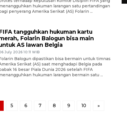
protes terhadap keputusan Komite Disiplin FIFA yang
menangguhkan hukuman larangan satu pertandingan
bagi penyerang Amerika Serikat (AS) Folarin ...
FIFA tangguhkan hukuman kartu
merah, Folarin Balogun bisa main
untuk AS lawan Belgia
06 July 2026 10:11 WIB
Folarin Balogun dipastikan bisa bermain untuk timnas
Amerika Serikat (AS) saat menghadapi Belgia pada
babak 16 besar Piala Dunia 2026 setelah FIFA
menangguhkan hukuman larangan bermain satu ...
5
6
7
8
9
10
»