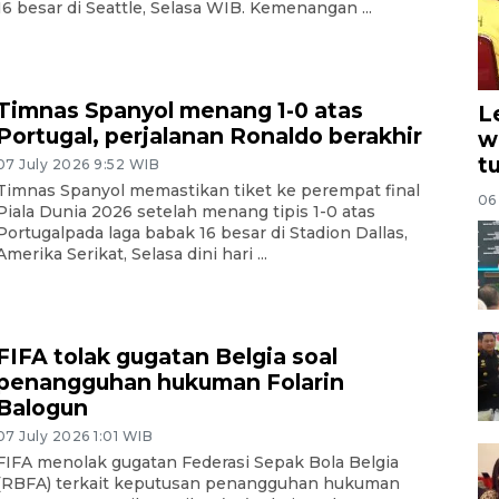
16 besar di Seattle, Selasa WIB. Kemenangan ...
Timnas Spanyol menang 1-0 atas
L
Portugal, perjalanan Ronaldo berakhir
w
t
07 July 2026 9:52 WIB
Timnas Spanyol memastikan tiket ke perempat final
06
Piala Dunia 2026 setelah menang tipis 1-0 atas
Portugalpada laga babak 16 besar di Stadion Dallas,
Amerika Serikat, Selasa dini hari ...
FIFA tolak gugatan Belgia soal
penangguhan hukuman Folarin
Balogun
07 July 2026 1:01 WIB
FIFA menolak gugatan Federasi Sepak Bola Belgia
(RBFA) terkait keputusan penangguhan hukuman