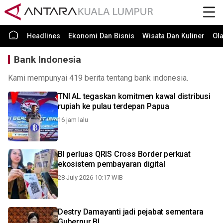
Headlines
Ekonomi Dan Bisnis
Wisata Dan Kuliner
Ol
Bank Indonesia
Kami mempunyai 419 berita tentang bank indonesia.
TNI AL tegaskan komitmen kawal distribusi
rupiah ke pulau terdepan Papua
16 jam lalu
BI perluas QRIS Cross Border perkuat
ekosistem pembayaran digital
28 July 2026 10:17 WIB
Destry Damayanti jadi pejabat sementara
Gubernur BI