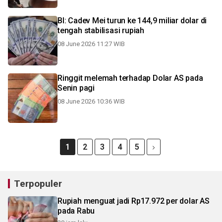
BI: Cadev Mei turun ke 144,9 miliar dolar di
tengah stabilisasi rupiah
08 June 2026 11:27 WIB
Ringgit melemah terhadap Dolar AS pada
Senin pagi
08 June 2026 10:36 WIB
1
2
3
4
5
Terpopuler
Rupiah menguat jadi Rp17.972 per dolar AS
pada Rabu