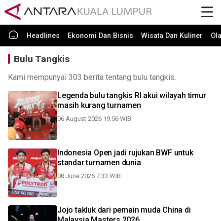
Headlines
Ekonomi Dan Bisnis
Wisata Dan Kuliner
Ol
Bulu Tangkis
Kami mempunyai 303 berita tentang bulu tangkis.
Legenda bulu tangkis RI akui wilayah timur
masih kurang turnamen
06 August 2026 19:56 WIB
Indonesia Open jadi rujukan BWF untuk
standar turnamen dunia
08 June 2026 7:33 WIB
Jojo takluk dari pemain muda China di
Malaysia Masters 2026