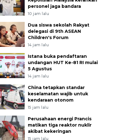
Kepolisian Malaysia kerahkan
personel jaga bandara
10 jam lalu
Dua siswa sekolah Rakyat
delegasi di 9th ASEAN
Children's Forum
14 jam lalu
Istana buka pendaftaran
undangan HUT Ke-81 RI mulai
5 Agustus
14 jam lalu
China tetapkan standar
keselamatan wajib untuk
kendaraan otonom
15 jam lalu
Perusahaan energi Prancis
matikan tiga reaktor nuklir
akibat kekeringan
15 jam lalu