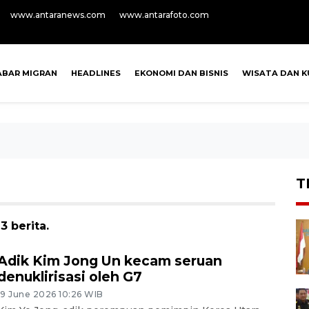
www.antaranews.com
www.antarafoto.com
ABAR MIGRAN
HEADLINES
EKONOMI DAN BISNIS
WISATA DAN K
T
 berita.
Adik Kim Jong Un kecam seruan
denuklirisasi oleh G7
19 June 2026 10:26 WIB