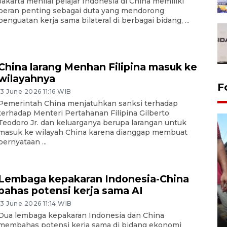
Jakarta menilai pelajar Indonesia di China memiliki
peran penting sebagai duta yang mendorong
penguatan kerja sama bilateral di berbagai bidang, ...
China larang Menhan Filipina masuk ke
wilayahnya
F
13 June 2026 11:16 WIB
Pemerintah China menjatuhkan sanksi terhadap
terhadap Menteri Pertahanan Filipina Gilberto
Teodoro Jr. dan keluarganya berupa larangan untuk
masuk ke wilayah China karena dianggap membuat
pernyataan ...
Lembaga kepakaran Indonesia-China
bahas potensi kerja sama AI
Tarawih di Malaysia
13 June 2026 11:14 WIB
Dua lembaga kepakaran Indonesia dan China
19 February 2026 19:47 WIB
membahas potensi kerja sama di bidang ekonomi