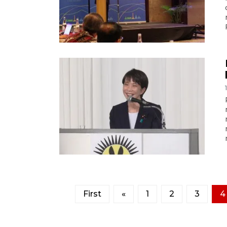
First
«
1
2
3
4