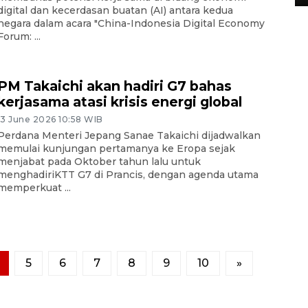
digital dan kecerdasan buatan (AI) antara kedua
negara dalam acara "China-Indonesia Digital Economy
Forum: ...
PM Takaichi akan hadiri G7 bahas
kerjasama atasi krisis energi global
13 June 2026 10:58 WIB
Perdana Menteri Jepang Sanae Takaichi dijadwalkan
memulai kunjungan pertamanya ke Eropa sejak
menjabat pada Oktober tahun lalu untuk
menghadiriKTT G7 di Prancis, dengan agenda utama
memperkuat ...
5
6
7
8
9
10
»