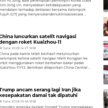
Kim Yo Jong, adik perempuan pemimpin Korea Utara
Kim Jong Un, menyatakan ketidakpuasan yang
mendalam terhadap deklarasi bersama Kelompok
Tujuh (G7) yang menyerukandenuklirisasisecara ...
China luncurkan satelit navigasi
dengan roket Kuaizhou-11
18 June 2026 14:27 WIB
China pada Kamis telah berhasil meluncurkan
kelompok kelima satelit navigasi Weili Kongjian ke
orbit menggunakan roket berbahan bakar padat
Kuaizhou-11Y13, demikian dilaporkan China Central ...
Trump ancam serang lagi Iran jika
kesepakatan damai tak dipatuhi
18 June 2026 10:46 WIB
Presiden Amerika Serikat Donald Trump mengatakan