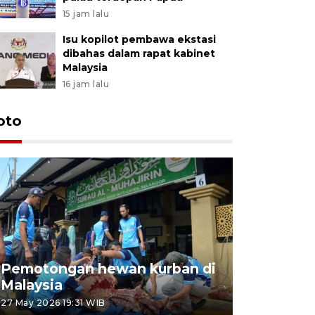
15 jam lalu
Isu kopilot pembawa ekstasi
dibahas dalam rapat kabinet
Malaysia
16 jam lalu
oto
Pemotongan hewan kurban di
Konser Wa
Malaysia
Lumpur
27 May 2026 19:31 WIB
02 May 2026 1