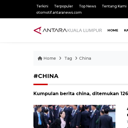
Terkini
Terpopuler
Top News
Tentang Kami
otomotif.antaranews.com
HOME
K
Home
Tag
China
#CHINA
Kumpulan berita china, ditemukan 1263