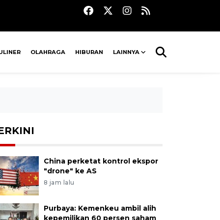
ULINER
OLAHRAGA
HIBURAN
LAINNYA
ERKINI
China perketat kontrol ekspor
"drone" ke AS
8 jam lalu
Purbaya: Kemenkeu ambil alih
kepemilikan 60 persen saham