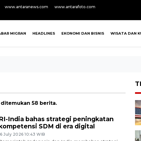
www.antaranews.com
www.antarafoto.com
ABAR MIGRAN
HEADLINES
EKONOMI DAN BISNIS
WISATA DAN K
T
 ditemukan 58 berita.
RI-India bahas strategi peningkatan
kompetensi SDM di era digital
16 July 2026 10:43 WIB