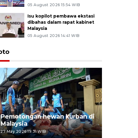
05 August 2026 15:54 WIB
Isu kopilot pembawa ekstasi
dibahas dalam rapat kabinet
Malaysia
05 August 2026 14:41 WIB
oto
Pemotongan hewan kurban di
Konser Wa
Malaysia
Lumpur
27 May 2026 19:31 WIB
02 May 2026 1