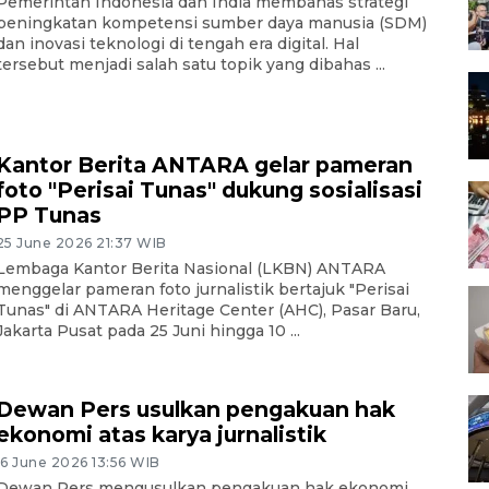
Pemerintah Indonesia dan India membahas strategi
peningkatan kompetensi sumber daya manusia (SDM)
dan inovasi teknologi di tengah era digital. Hal
tersebut menjadi salah satu topik yang dibahas ...
Kantor Berita ANTARA gelar pameran
foto "Perisai Tunas" dukung sosialisasi
PP Tunas
25 June 2026 21:37 WIB
Lembaga Kantor Berita Nasional (LKBN) ANTARA
menggelar pameran foto jurnalistik bertajuk "Perisai
Tunas" di ANTARA Heritage Center (AHC), Pasar Baru,
Jakarta Pusat pada 25 Juni hingga 10 ...
Dewan Pers usulkan pengakuan hak
ekonomi atas karya jurnalistik
16 June 2026 13:56 WIB
Dewan Pers mengusulkan pengakuan hak ekonomi