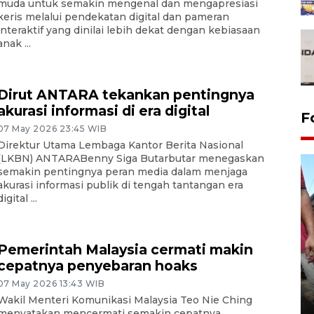
muda untuk semakin mengenal dan mengapresiasi
keris melalui pendekatan digital dan pameran
interaktif yang dinilai lebih dekat dengan kebiasaan
anak ...
Dirut ANTARA tekankan pentingnya
akurasi informasi di era digital
F
07 May 2026 23:45 WIB
Direktur Utama Lembaga Kantor Berita Nasional
(LKBN) ANTARABenny Siga Butarbutar menegaskan
semakin pentingnya peran media dalam menjaga
akurasi informasi publik di tengah tantangan era
digital ...
Pemerintah Malaysia cermati makin
cepatnya penyebaran hoaks
Tarawih di Malaysia
07 May 2026 13:43 WIB
Wakil Menteri Komunikasi Malaysia Teo Nie Ching
19 February 2026 19:47 WIB
menyatakan mencermati semakin cepatnya