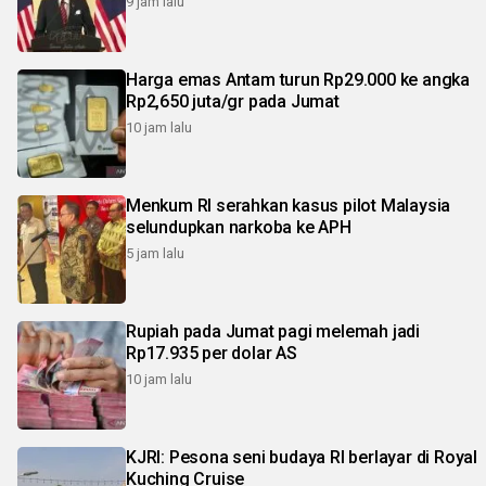
9 jam lalu
Harga emas Antam turun Rp29.000 ke angka
Rp2,650 juta/gr pada Jumat
10 jam lalu
Menkum RI serahkan kasus pilot Malaysia
selundupkan narkoba ke APH
5 jam lalu
Rupiah pada Jumat pagi melemah jadi
Rp17.935 per dolar AS
10 jam lalu
KJRI: Pesona seni budaya RI berlayar di Royal
Kuching Cruise