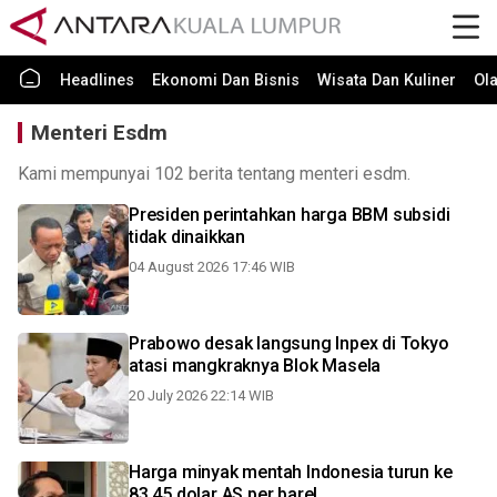
Headlines
Ekonomi Dan Bisnis
Wisata Dan Kuliner
Ol
Menteri Esdm
Kami mempunyai 102 berita tentang menteri esdm.
Presiden perintahkan harga BBM subsidi
tidak dinaikkan
04 August 2026 17:46 WIB
Prabowo desak langsung Inpex di Tokyo
atasi mangkraknya Blok Masela
20 July 2026 22:14 WIB
Harga minyak mentah Indonesia turun ke
83,45 dolar AS per barel