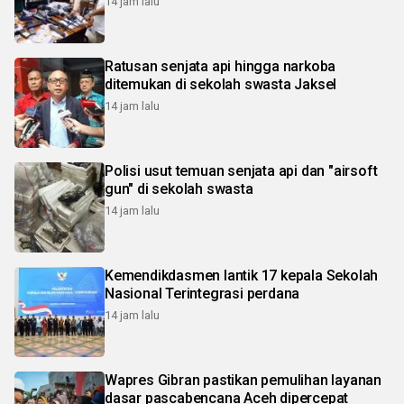
14 jam lalu
Ratusan senjata api hingga narkoba
ditemukan di sekolah swasta Jaksel
14 jam lalu
Polisi usut temuan senjata api dan "airsoft
gun" di sekolah swasta
14 jam lalu
Kemendikdasmen lantik 17 kepala Sekolah
Nasional Terintegrasi perdana
14 jam lalu
Wapres Gibran pastikan pemulihan layanan
dasar pascabencana Aceh dipercepat