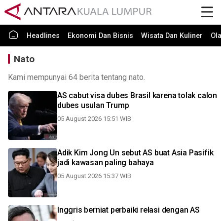
Headlines
Ekonomi Dan Bisnis
Wisata Dan Kuliner
Ol
Nato
Kami mempunyai 64 berita tentang nato.
AS cabut visa dubes Brasil karena tolak calon
dubes usulan Trump
05 August 2026 15:51 WIB
Adik Kim Jong Un sebut AS buat Asia Pasifik
jadi kawasan paling bahaya
05 August 2026 15:37 WIB
Inggris berniat perbaiki relasi dengan AS